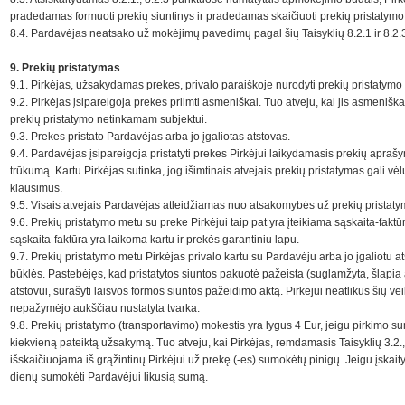
pradedamas formuoti prekių siuntinys ir pradedamas skaičiuoti prekių pristatymo
8.4. Pardavėjas neatsako už mokėjimų pavedimų pagal šių Taisyklių 8.2.1 ir 8.2.3
9. Prekių pristatymas
9.1. Pirkėjas, užsakydamas prekes, privalo paraiškoje nurodyti prekių pristatymo 
9.2. Pirkėjas įsipareigoja prekes priimti asmeniškai. Tuo atveju, kai jis asmeniškai
prekių pristatymo netinkamam subjektui.
9.3. Prekes pristato Pardavėjas arba jo įgaliotas atstovas.
9.4. Pardavėjas įsipareigoja pristatyti prekes Pirkėjui laikydamasis prekių apraš
trūkumą. Kartu Pirkėjas sutinka, jog išimtinais atvejais prekių pristatymas gali v
klausimus.
9.5. Visais atvejais Pardavėjas atleidžiamas nuo atsakomybės už prekių pristatym
9.6. Prekių pristatymo metu su preke Pirkėjui taip pat yra įteikiama sąskaita-fakt
sąskaita-faktūra yra laikoma kartu ir prekės garantiniu lapu.
9.7. Prekių pristatymo metu Pirkėjas privalo kartu su Pardavėju arba jo įgaliotu 
būklės. Pastebėjęs, kad pristatytos siuntos pakuotė pažeista (suglamžyta, šlapia 
atstovui, surašyti laisvos formos siuntos pažeidimo aktą. Pirkėjui neatlikus šių
nepažymėjo aukščiau nustatyta tvarka.
9.8. Prekių pristatymo (transportavimo) mokestis yra lygus 4 Eur, jeigu pirkimo
kiekvieną pateiktą užsakymą. Tuo atveju, kai Pirkėjas, remdamasis Taisyklių 3.2.
išskaičiuojama iš grąžintinų Pirkėjui už prekę (-es) sumokėtų pinigų. Jeigu įskait
dienų sumokėti Pardavėjui likusią sumą.