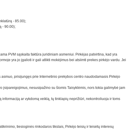
nklatūrą - 85.00);
ą - 90.00);
a PVM sąskaita faktūra juridiniam asmeniui. Pirkėjas patvirtina, kad yra
e yra jo įgalioti ir gali atlikti mokėjimus bei atsiimti prekes pirkėjo vardu. Jei
 asmuo, prisijungęs prie Internetinio prekybos centro naudodamasis Pirkėjo
vo įsipareigojimus, nesusipažino su šiomis Taisyklėmis, nors tokia galimybė jam
nformaciją ar vykdomą veiklą, tų tinklapių neprižiūri, nekontroliuoja ir toms
nimo, tiesioginės rinkodaros tikslais, Pirkėjo teisių ir teisėtų interesų