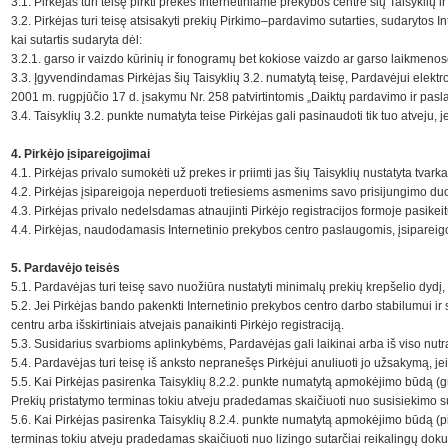
3.1. Pirkėjas turi teisę pirkti prekes Internetiniame prekybos centre šių Taisyklių i
3.2. Pirkėjas turi teisę atsisakyti prekių Pirkimo–pardavimo sutarties, sudarytos
kai sutartis sudaryta dėl:
3.2.1. garso ir vaizdo kūrinių ir fonogramų bet kokiose vaizdo ar garso laikmen
3.3. Įgyvendindamas Pirkėjas šių Taisyklių 3.2. numatytą teisę, Pardavėjui elektr
2001 m. rugpjūčio 17 d. įsakymu Nr. 258 patvirtintomis „Daiktų pardavimo ir pasl
3.4. Taisyklių 3.2. punkte numatyta teise Pirkėjas gali pasinaudoti tik tuo atvej
4. Pirkėjo įsipareigojimai
4.1. Pirkėjas privalo sumokėti už prekes ir priimti jas šių Taisyklių nustatyta tvark
4.2. Pirkėjas įsipareigoja neperduoti tretiesiems asmenims savo prisijungimo duo
4.3. Pirkėjas privalo nedelsdamas atnaujinti Pirkėjo registracijos formoje pasike
4.4. Pirkėjas, naudodamasis Internetinio prekybos centro paslaugomis, įsipareigoja
5. Pardavėjo teisės
5.1. Pardavėjas turi teisę savo nuožiūra nustatyti minimalų prekių krepšelio dy
5.2. Jei Pirkėjas bando pakenkti Internetinio prekybos centro darbo stabilumui ir
centru arba išskirtiniais atvejais panaikinti Pirkėjo registraciją.
5.3. Susidarius svarbioms aplinkybėms, Pardavėjas gali laikinai arba iš viso nutra
5.4. Pardavėjas turi teisę iš anksto nepranešęs Pirkėjui anuliuoti jo užsakymą, j
5.5. Kai Pirkėjas pasirenka Taisyklių 8.2.2. punkte numatytą apmokėjimo būdą (g
Prekių pristatymo terminas tokiu atveju pradedamas skaičiuoti nuo susisiekimo su 
5.6. Kai Pirkėjas pasirenka Taisyklių 8.2.4. punkte numatytą apmokėjimo būdą (pir
terminas tokiu atveju pradedamas skaičiuoti nuo lizingo sutarčiai reikalingų dok