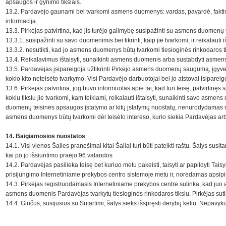
apsaugos ir gynimo tikslais.
13.2. Pardavėjo gaunami bei tvarkomi asmens duomenys: vardas, pavardė, faktinės
informacija.
13.3. Pirkėjas patvirtina, kad jis turėjo galimybę susipažinti su asmens duomenų 
13.3.1. susipažinti su savo duomenimis bei tikrinti, kaip jie tvarkomi, ir reikalaut
13.3.2. nesutikti, kad jo asmens duomenys būtų tvarkomi tiesioginės rinkodaros ti
13.4. Reikalavimus ištaisyti, sunaikinti asmens duomenis arba sustabdyti asmens 
13.5. Pardavėjas įsipareigoja užtikrinti Pirkėjo asmens duomenų saugumą, įgyven
kokio kito neteisėto tvarkymo. Visi Pardavėjo darbuotojai bei jo atstovai įsipar
13.6. Pirkėjas patvirtina, jog buvo informuotas apie tai, kad turi teisę, patvirtinę
kokiu tikslu jie tvarkomi, kam teikiami, reikalauti ištaisyti, sunaikinti savo 
duomenų teisinės apsaugos įstatymo ar kitų įstatymų nuostatų, nenurodydamas nes
asmens duomenys būtų tvarkomi dėl teisėto intereso, kurio siekia Pardavėjas a
14. Baigiamosios nuostatos
14.1. Visi vienos Šalies pranešimai kitai Šaliai turi būti pateikti raštu. Šalys su
kai po jo išsiuntimo praėjo 96 valandos
14.2. Pardavėjas pasilieka teisę bet kuriuo metu pakeisti, taisyti ar papildyti Ta
prisijungimo Internetiniame prekybos centro sistemoje metu ir, norėdamas apsipir
14.3. Pirkėjas registruodamasis Internetiniame prekybos centre sutinka, kad juo
asmens duomenis Pardavėjas tvarkytų tiesioginės rinkodaros tikslu. Pirkėjas su
14.4. Ginčus, susijusius su Sutartimi, šalys sieks išspręsti derybų keliu. Nepav