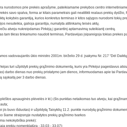
ra nurodomos prie prekės aprašyme, pateikiamame prekybos centro internetiniame 
kės savo spalva, forma ar kitais parametrais gali neatitikti realaus prekių dydžio,
aiktų kokybės garantiją, kurios konkretus terminas ir kitos sąlygos nurodomi tokių 
jos nesuteikia, galioja garantija, numatyta atitinkamų teisės aktų.
ečiu atveju nukreipdamas Pirkėją į garantinį aptarnavimą suteikiantį centrą.
omas tam tikras tinkamumo naudoti terminas, Pardavėjas įsipareigoja tokias prekes pa
s vadovaujantis ūkio ministro 2001m. birželio 29 d. įsakymu Nr. 217 “Dėl Daiktų grą
rkėjas turi užpildyti prekių grąžinimo dokumentą, kuris yra Pirkėjui pageidavus atsi
ynias) darbo dienas nuo prekių pristatymo jam dienos, informuodamas apie tai Pardav
tą sąskaitą per 3 darbo dienas.
uplėštos apsauginės plėvelės ir kt.) (šis punktas netaikomas tuo atveju, kai grąži
gauta;
(jei jis buvo išduotas) ir užpildytą Taisyklių 11.2. punkte nurodytą grąžinimo dokume
aiko šiame straipsnyje nustatytos prekių grąžinimo tvarkos
inama nekokybiška prekė):
tąją prekių nomenklatūrą - 33.03 - 33.07);