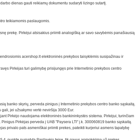
) darbo dienas gauti reikiamų dokumentu sudaryti lizingo sutartį.
entro teikiamomis paslaugomis.
snę prekę. Pirkėjui atsisakius priimti analogišką ar savo savybėmis panašiausią
 bendrosiomis acershop.lt elektroninės prekybos taisyklėmis susipažinau ir
vęs Pirkėjas turi galimybę prisijungęs prie Internetinio prekybos centro
usią banko skyrių, perveda pinigus į Internetinio prekybos centro banko sąskaitą.
 gali, jei užsakymo vertė neviršija 3000 Eur.
ant Pirkėjo naudojama elektroninės bankininkystės sistema. Pirkėjui, turinčiam
Pinigus Pirkėjas perveda į UAB "Paysera LTl" į.k. 300060819 banko sąskaitą.
jas privalo pats asmeniškai priimti prekes, pateikti kurjeriui asmens tapatybę
ių 5.4. punkte numatytą Pardavėjo teisę, tik gavus apmokėjimą už prekes