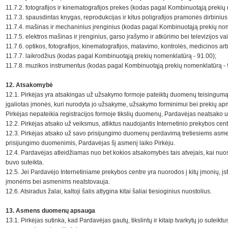
11.7.2. fotografijos ir kinematografijos prekes (kodas pagal Kombinuotąją prekių
11.7.3. spausdintas knygas, reprodukcijas ir kitus poligrafijos pramonės dirbin
11.7.4. mašinas ir mechaninius įrenginius (kodas pagal Kombinuotąją prekių nom
11.7.5. elektros mašinas ir įrenginius, garso įrašymo ir atkūrimo bei televizijos
11.7.6. optikos, fotografijos, kinematografijos, matavimo, kontrolės, medicinos a
11.7.7. laikrodžius (kodas pagal Kombinuotąją prekių nomenklatūrą - 91.00);
11.7.8. muzikos instrumentus (kodas pagal Kombinuotąją prekių nomenklatūrą - 
12. Atsakomybė
12.1. Pirkėjas yra atsakingas už užsakymo formoje pateiktų duomenų teisingumą.
įgaliotas įmonės, kuri nurodyta jo užsakyme, užsakymo forminimui bei prekių apmokė
Pirkėjas nepateikia registracijos formoje tikslių duomenų, Pardavėjas neatsako u
12.2. Pirkėjas atsako už veiksmus, atliktus naudojantis Internetinio prekybos cen
12.3. Pirkėjas atsako už savo prisijungimo duomenų perdavimą tretiesiems asmen
prisijungimo duomenimis, Pardavėjas šį asmenį laiko Pirkėju.
12.4. Pardavėjas atleidžiamas nuo bet kokios atsakomybės tais atvejais, kai nuos
buvo suteikta.
12.5. Jei Pardavėjo Internetiniame prekybos centre yra nuorodos į kitų įmonių, įst
įmonėms bei asmenims neatstovauja.
12.6. Atsiradus žalai, kaltoji šalis atlygina kitai šaliai tiesioginius nuostolius.
13. Asmens duomenų apsauga
13.1. Pirkėjas sutinka, kad Pardavėjas gautų, tikslintų ir kitaip tvarkytų jo sute