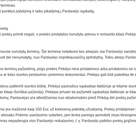
 terminas.
 punktus įvykdymą ir laiku įskaitymą į Pardavėjo sąskaitą.
vietą.
 prekių priimti negali, o prekės pristatytos nurodytu adresu ir remiantis kitais Pirkė
ymuose nurodytų terminų. Šie terminai netaikomi tais atvejais, kai Pardavėjo sandėl
ėluoti dėl nenumatytų, nuo Pardavėjo nepriklausančių aplinkybių. Tokiu atveju Pardavė
o terminų pažeidimą, jeigu prekės Pirkėjui nėra pristatomos arba pristatomos ne lai
ūra ar kitas siuntos perdavimo–priėmimo dokumentas. Pirkėjui gali būti pateiktas tik
atstovu patikrinti siuntos būklę. Pirkėjui pasirašius sąskaitoje-faktūroje ar kitam
ar kitaip išoriškai pažeista), Pirkėjas privalo tai pažymėti sąskaitoje-faktūroje ar
 veiksmų, Pardavėjas yra atleidžiamas nuo atsakomybės prieš Pirkėją dėl prekių paže
 suma yra mažesnė kaip 200 Eur, už kiekvieną pateiktą užsakymą. Prekių pristatymas
, atsisako Pirkimo–pardavimo sutarties, jam tenka pareiga apmokėti visas tiesiogine
ymas nepadengia viso Pardavėjo reikalavimo, t. y. Pardavėjo patirtos prekių grąžinim