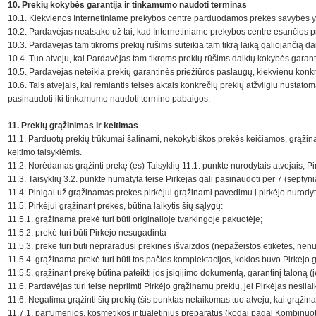
10. Prekių kokybės garantija ir tinkamumo naudoti terminas
10.1. Kiekvienos Internetiniame prekybos centre parduodamos prekės savybės y
10.2. Pardavėjas neatsako už tai, kad Internetiniame prekybos centre esančios pre
10.3. Pardavėjas tam tikroms prekių rūšims suteikia tam tikrą laiką galiojančią d
10.4. Tuo atveju, kai Pardavėjas tam tikroms prekių rūšims daiktų kokybės garanti
10.5. Pardavėjas neteikia prekių garantinės priežiūros paslaugų, kiekvienu konkr
10.6. Tais atvejais, kai remiantis teisės aktais konkrečių prekių atžvilgiu nustat
pasinaudoti iki tinkamumo naudoti termino pabaigos.
11. Prekių grąžinimas ir keitimas
11.1. Parduotų prekių trūkumai šalinami, nekokybiškos prekės keičiamos, grąžinamo
keitimo taisyklėmis.
11.2. Norėdamas grąžinti prekę (es) Taisyklių 11.1. punkte nurodytais atvejais, Pi
11.3. Taisyklių 3.2. punkte numatyta teise Pirkėjas gali pasinaudoti per 7 (sept
11.4. Pinigai už grąžinamas prekes pirkėjui grąžinami pavedimu į pirkėjo nurody
11.5. Pirkėjui grąžinant prekes, būtina laikytis šių sąlygų:
11.5.1. grąžinama prekė turi būti originalioje tvarkingoje pakuotėje;
11.5.2. prekė turi būti Pirkėjo nesugadinta
11.5.3. prekė turi būti nepraradusi prekinės išvaizdos (nepažeistos etiketės, nen
11.5.4. grąžinama prekė turi būti tos pačios komplektacijos, kokios buvo Pirkėjo 
11.5.5. grąžinant prekę būtina pateikti jos įsigijimo dokumentą, garantinį taloną 
11.6. Pardavėjas turi teisę nepriimti Pirkėjo grąžinamų prekių, jei Pirkėjas nesil
11.6. Negalima grąžinti šių prekių (šis punktas netaikomas tuo atveju, kai grąž
11.7.1. parfumerijos, kosmetikos ir tualetinius preparatus (kodai pagal Kombinuo