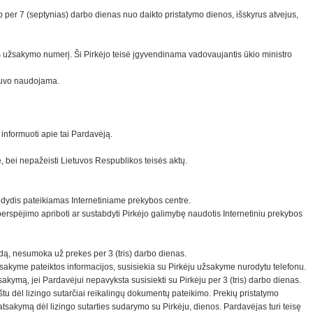
p per 7 (septynias) darbo dienas nuo daikto pristatymo dienos, išskyrus atvejus,
jos užsakymo numerį. Ši Pirkėjo teisė įgyvendinama vadovaujantis ūkio ministro
nebuvo naudojama.
informuoti apie tai Pardavėją.
e, bei nepažeisti Lietuvos Respublikos teisės aktų.
s dydis pateikiamas Internetiniame prekybos centre.
perspėjimo apriboti ar sustabdyti Pirkėjo galimybę naudotis Internetiniu prekybos
ūdą, nesumoka už prekes per 3 (tris) darbo dienas.
sakyme pateiktos informacijos, susisiekia su Pirkėju užsakyme nurodytu telefonu.
akymą, jei Pardavėjui nepavyksta susisiekti su Pirkėju per 3 (tris) darbo dienas.
štu dėl lizingo sutarčiai reikalingų dokumentų pateikimo. Prekių pristatymo
tsakymą dėl lizingo sutarties sudarymo su Pirkėju, dienos. Pardavėjas turi teisę