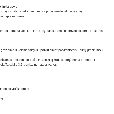
tinklalapyje.
 formų ir spalvos dėl Pirkėjo naudojamo vaizduoklio ypatybių.
prekių aprašymuose.
rduoti Pirkėjui taip, kad jam būtų suteikta reali galimybė tokiomis prekėmis
žinimo ir keitimo taisyklių patvirtinimo” patvirtintomis Daiktų grąžinimo ir
unčiamas elektroniniu paštu ir pateikti jį kartu su grąžinama preke(ėmis).
ėją Taisyklių 3.2. punkte numatyta tvarka.
nama nekokybiška prekė);
ntą.