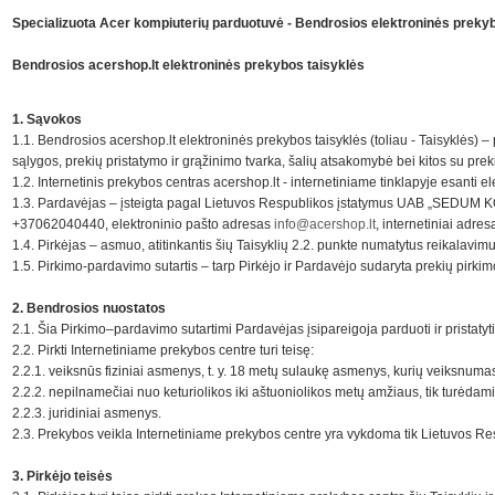
Specializuota Acer kompiuterių parduotuvė - Bendrosios elektroninės prekybo
Bendrosios acershop.lt elektroninės prekybos taisyklės
1. Sąvokos
1.1. Bendrosios acershop.lt elektroninės prekybos taisyklės (toliau - Taisyklės) 
sąlygos, prekių pristatymo ir grąžinimo tvarka, šalių atsakomybė bei kitos su pr
1.2. Internetinis prekybos centras acershop.lt - internetiniame tinklapyje esanti 
1.3. Pardavėjas – įsteigta pagal Lietuvos Respublikos įstatymus UAB „SEDUM K
+37062040440, elektroninio pašto adresas
info@acershop.lt
, internetiniai adres
1.4. Pirkėjas – asmuo, atitinkantis šių Taisyklių 2.2. punkte numatytus reikalavimu
1.5. Pirkimo-pardavimo sutartis – tarp Pirkėjo ir Pardavėjo sudaryta prekių pirkim
2. Bendrosios nuostatos
2.1. Šia Pirkimo–pardavimo sutartimi Pardavėjas įsipareigoja parduoti ir pristatyti
2.2. Pirkti Internetiniame prekybos centre turi teisę:
2.2.1. veiksnūs fiziniai asmenys, t. y. 18 metų sulaukę asmenys, kurių veiksnuma
2.2.2. nepilnamečiai nuo keturiolikos iki aštuoniolikos metų amžiaus, tik turėdam
2.2.3. juridiniai asmenys.
2.3. Prekybos veikla Internetiniame prekybos centre yra vykdoma tik Lietuvos Re
3. Pirkėjo teisės