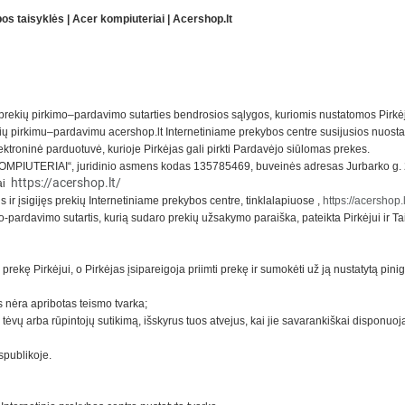
s taisyklės | Acer kompiuteriai | Acershop.lt
– prekių pirkimo–pardavimo sutarties bendrosios sąlygos, kuriomis nustatomos Pirkėj
ekių pirkimu–pardavimu acershop.lt Internetiniame prekybos centre susijusios nuosta
elektroninė parduotuvė, kurioje Pirkėjas gali pirkti Pardavėjo siūlomas prekes.
OMPIUTERIAI“, juridinio asmens kodas 135785469, buveinės adresas Jurbarko g. 2A
https://acershop.lt/
ai
s ir įsigijęs prekių Internetiniame prekybos centre, tinklalapiuose
,
https://acershop.l
o-pardavimo sutartis, kurią sudaro prekių užsakymo paraiška, pateikta Pirkėjui ir Ta
 prekę Pirkėjui, o Pirkėjas įsipareigoja priimti prekę ir sumokėti už ją nustatytą pin
s nėra apribotas teismo tvarka;
i tėvų arba rūpintojų sutikimą, išskyrus tuos atvejus, kai jie savarankiškai disponu
spublikoje.