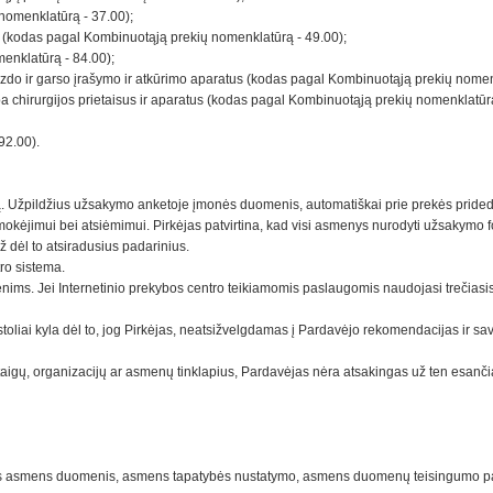
 nomenklatūrą - 37.00);
ius (kodas pagal Kombinuotąją prekių nomenklatūrą - 49.00);
enklatūrą - 84.00);
 vaizdo ir garso įrašymo ir atkūrimo aparatus (kodas pagal Kombinuotąją prekių nome
rba chirurgijos prietaisus ir aparatus (kodas pagal Kombinuotąją prekių nomenklatūr
92.00).
 Užpildžius užsakymo anketoje įmonės duomenis, automatiškai prie prekės pridedam
jimui bei atsiėmimui. Pirkėjas patvirtina, kad visi asmenys nurodyti užsakymo formoj
ž dėl to atsiradusius padarinius.
tro sistema.
ims. Jei Internetinio prekybos centro teikiamomis paslaugomis naudojasi trečiasis
toliai kyla dėl to, jog Pirkėjas, neatsižvelgdamas į Pardavėjo rekomendacijas ir sa
aigų, organizacijų ar asmenų tinklapius, Pardavėjas nėra atsakingas už ten esančią i
iktus asmens duomenis, asmens tapatybės nustatymo, asmens duomenų teisingumo patikri