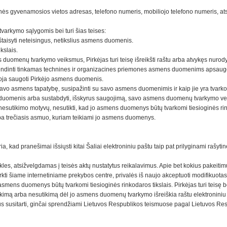
 gyvenamosios vietos adresas, telefono numeris, mobiliojo telefono numeris, atsisk
tvarkymo sąlygomis bei turi šias teises:
i ištaisyti neteisingus, netikslius asmens duomenis.
kslais.
duomenų tvarkymo veiksmus, Pirkėjas turi teisę išreikšti raštu arba atvykęs nurody
dinti tinkamas technines ir organizacines priemones asmens duomenims apsaugoti nuo
eigoja saugoti Pirkėjo asmens duomenis.
s savo asmens tapatybę, susipažinti su savo asmens duomenimis ir kaip jie yra tvarkomi
asmens duomenis arba sustabdyti, išskyrus saugojimą, savo asmens duomenų tvarkymo
utikimo motyvų, nesutikti, kad jo asmens duomenys būtų tvarkomi tiesioginės rinkod
rba trečiasis asmuo, kuriam teikiami jo asmens duomenys.
sitaria, kad pranešimai išsiųsti kitai Šaliai elektroniniu paštu taip pat prilyginami 
isykles, atsižvelgdamas į teisės aktų nustatytus reikalavimus. Apie bet kokius pakei
kti šiame internetiniame prekybos centre, privalės iš naujo akceptuoti modifikuotas
 asmens duomenys būtų tvarkomi tiesioginės rinkodaros tikslais. Pirkėjas turi teis
tikimą arba nesutikimą dėl jo asmens duomenų tvarkymo išreiškia raštu elektronin
ykus susitarti, ginčai sprendžiami Lietuvos Respublikos teismuose pagal Lietuvos Re