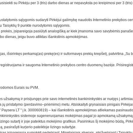
isiekti su Pirkėju per 3 (tris) darbo dienas ar nepavyksta po kreipimosi per 3 (tris
nustatytomis sąlygomis sudaryti Pirkėjui galimybę naudotis Internetinio prekybos c
esu Taisyklių 9 punkte nurodytomis sąlygomis.
os prekės, įsipareigoja pasiūlyti analogišką ar kiek įmanoma savo savybėmis panaše
arbo dienas, jeigu buvo atliktas išankstinis apmokėjimas.
ėjas, išsirinkęs perkamą(as) prekę(es) ir suformavęs prekių krepšelį, patvirtina „Su
registruojama ir saugoma Internetinio prekybos centro duomenų bazėje. Prisiregistra
nurodomos Eurais su PVM.
s užsakymą ir prisijungęs prie savo internetinės bankininkystės ar nuėjęs į artimia
 jų pristatymo (perdavimo–priėmimo) metu. Atsiskaityti grynaisiais pinigais Pirkėjas
"
Paysera LT " į.k. 300060819) – kai išankstinis apmokėjimas atliekamas pasinaudoj
 bankininkystės sistemoje sugeneruojamas mokėjimas pagal jo apmokamą užsakymą. 
ingo sutartį ir joje pateiktus mokėjimo grafikus. Pasirinkus šį mokėjimo būdą, Pirkė
, pasirašyti kurjerio pateiktoje lizingo sutartyje.
as įsipareigoja sumokėti nedelsiant. Minėtaisiais atvejais, atsižvelgiant į Taisykl