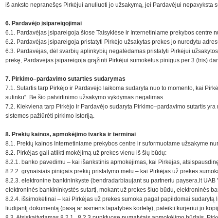
iš anksto nepranešęs Pirkėjui anuliuoti jo užsakymą, jei Pardavėjui nepavyksta sus
6. Pardavėjo įsipareigojimai
6.1. Pardavėjas įsipareigoja šiose Taisyklėse ir Internetiniame prekybos centre 
6.2. Pardavėjas įsipareigoja pristatyti Pirkėjo užsakytas prekes jo nurodytu adr
6.3. Pardavėjas, dėl svarbių aplinkybių negalėdamas pristatyti Pirkėjui užsakyt
prekę, Pardavėjas įsipareigoja grąžinti Pirkėjui sumokėtus pinigus per 3 (tris) d
7. Pirkimo–pardavimo sutarties sudarymas
7.1. Sutartis tarp Pirkėjo ir Pardavėjo laikoma sudaryta nuo to momento, kai Pirk
sutinku“. Be šio patvirtinimo užsakymo vykdymas negalimas.
7.2. Kiekviena tarp Pirkėjo ir Pardavėjo sudaryta Pirkimo–pardavimo sutartis yra 
sistemos pažiūrėti pirkimo istoriją.
8. Prekių kainos, apmokėjimo tvarka ir terminai
8.1. Prekių kainos Internetiniame prekybos centre ir suformuotame užsakyme 
8.2. Pirkėjas gali atlikti mokėjimą už prekes vienu iš šių būdų:
8.2.1. banko pavedimu – kai išankstinis apmokėjimas, kai Pirkėjas, atsispausdinę
8.2.2. grynaisiais pinigais prekių pristatymo metu – kai Pirkėjas už prekes sumoka
8.2.3. elektronine bankininkyste (bendradarbiaujant su partneriu paysera.lt UAB 
elektroninės bankininkystės sutartį, mokant už prekes šiuo būdu, elektroninės
8.2.4. išsimokėtinai – kai Pirkėjas už prekes sumoka pagal papildomai sudarytą liz
liudijantį dokumentą (pasą ar asmens tapatybės kortelę), pateikti kurjeriui jo kopiją
8.3. Atsiskaitydamas 8.2.1., 8.2.3 punktuose numatytais apmokėjimo būdais, Pirkėj