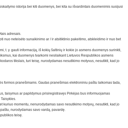
aitymo istorija bei kiti duomenys, bei kita su išvardintais duomenimis susijusi
tais adresais.
 neteisėto sunaikinimo ar / ir atsitiktinio pakeitimo, atskleidimo ir nuo bet
, t. y. gauti informaciją, iš kokių šaltinių ir kokie jo asmens duomenys surinkti,
 veiksmus, kai duomenys tvarkomi nesilaikant Lietuvos Respublikos asmens
aros tikslais, turi teisę, nurodydamas nesutikimo motyvus, nesutikti, kad jo
rašytinės formos pranešimams. Gautas pranešimas elektroniniu paštu laikomas tada,
timus, taisymus ar papildymus prisiregistravęs Pirkėjas bus informuojamas
 Taisykles.
ę bet kuriuo momentu, nenurodydamas savo nesutikimo motyvų, nesutikti, kad jo
iu paštu, nurodydamas savo vardą, pavardę.
spublikos teisę.