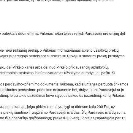
jo pateiktais duomenimis, Pirkėjas neturi teisės reikšti Pardavėjui pretenzijų dėl
yje nėra reikiamų prekių, o Pirkėjas informuojamas apie jo užsakytų prekių
jas įsipareigoja nedelsiant susisiekti su Pirkėju ir suderinti prekių pristatymo
ku dėl Pirkėjo kaltės arba dėl nuo Pirkėjo priklausančių aplinkybių.
 elektroninis sąskaitos-faktūros variantas užsakyme nurodytu el. paštu. Ši
e siuntos perdavimo–priėmimo dokumente, laikoma, kad siunta yra perduota tinkamos
 kitame siuntos perdavimo–priėmimo dokumente bei, dalyvaujant Pardavėjui ar jo
idimų, jeigu tokie pažeidimai buvo sąlygoti pakuotės pažeidimų, kurių Pirkėjas
 yra nemokamas, jeigu pirkimo suma yra lygi ar didesnė kaip 200 Eur, už
s prekių siuntimo ir grąžinimo Pardavėjui išlaidas. Šių Pardavėjo išlaidų suma
o išlaidos viršija grąžinamos(ų) prekės(-ių) vertę, Pirkėjas įsipareigoja per 15