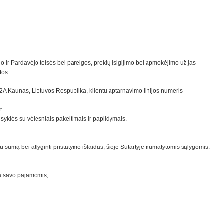
o ir Pardavėjo teisės bei pareigos, prekių įsigijimo bei apmokėjimo už jas
tos.
 Kaunas, Lietuvos Respublika, klientų aptarnavimo linijos numeris
t
.
isyklės su vėlesniais pakeitimais ir papildymais.
igų sumą bei atlyginti pristatymo išlaidas, šioje Sutartyje numatytomis sąlygomis.
oja savo pajamomis;