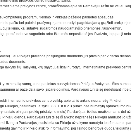
r Internetinio prekybos centro nustatyta tvarka.
 Internetiniame prekybos centre, pranešdamas apie tai Pardavėjui raštu ne vėliau kai
ose, kompiuterių programų tiekimo ir Pirkėjas pažeidė pakuotės apsaugas;
oniniu paštu turi pateikti prašymą ir jame nurodyti pageidaujamą grąžinti prekę ir 
augų teikimo, kai sutartys sudaromos naudojant ryšio priemones, taisyklėmis".
u, jeigu prekė nebuvo sugadinta arba iš esmės nepasikeitė jos išvaizda, taip pat ji 
a.
menų. Jei Pirkėjas praranda prisijungimo duomenis, jis privalo per 2 darbo dienas 
itusius duomenis.
 laikytis šių Taisyklių, kitų sąlygų, aiškiai nurodytų Internetiniame prekybos centr
dį, t. y. minimalią sumą, kurią pasiekus bus vykdomas Pirkėjo užsakymas. Šios sumo
 saugumui ar pažeidžia savo įsipareigojimus, Pardavėjas turi teisę nedelsiant ir be 
ukti Internetinio prekybos centro veiklą, apie tai iš anksto nepranešę Pirkėjui.
eigu Pirkėjas, pasirinkęs Taisyklių 8.2.1. ir 8.2.3 punktuose numatytą apmokėjimo b
rynaisiais pinigais prekių pristatymo metu) Pardavėjas, iškilus neaiškumams dėl už
Pirkėju dienos. Pardavėjas turi teisę iš anksto nepranešęs Pirkėjui anuliuoti jo užs
kti lizingu) Pardavėjas, susisiekia su Pirkėju užsakyme nurodytu telefonu ar el. pa
umentų gavimo ir Pirkėjo atskiro informavimo, jog lizingo bendrovė duoda teigiamą a