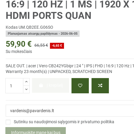
16:9 | 120 HZ | 1 MS | 1920 X
HDMI PORTS QUAN
Kodas
UM.QB2EE.G06SO
Planuojamas atsargų papildymas - 2026-06-05
59,90 €
66,55 €
-6,65 €
Su mokesčiais
SALE OUT. | acer | Vero CB242YGbipr | 24 " | IPS | FHD | 16:9 | 120 Hz |
Warranty 23 month(s) | UNPACKED, SCRATCHED SCREEN
Į krepšelį
Sutinku su naudojimosi sąlygomis ir privatumo politika