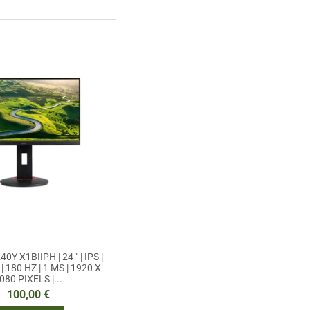
0Y X1BIIPH | 24 " | IPS |
 | 180 HZ | 1 MS | 1920 X
080 PIXELS |...
100,00 €