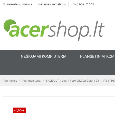
Susisiekite su mumis
Svetainės žemėlapis
+370 659 71642
NEŠIOJAMI KOMPIUTERIAI
PLANŠETINIAI KOM
Pagrindinis
Acer monitoriai
SALE OUT. | acer | Vero CB242YGbipr | 24 " | IPS | FHD
-6,65 €