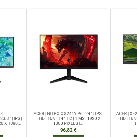
B8
ACER | NITRO QG241Y P6 | 24 " | IPS |
ACER | XF24
8 " | IPS |
FHD | 16:9 | 144 HZ | 1 MS | 1920 X
FHD | 16:9
20 X 1080...
1080 PIXELS |...
1
96,82 €