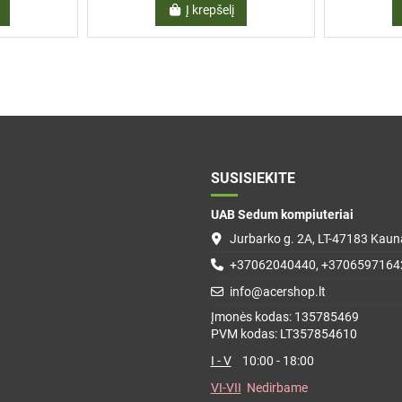
Į krepšelį
SUSISIEKITE
UAB Sedum kompiuteriai
Jurbarko g. 2A, LT-47183 Kauna
+37062040440, +3706597164
info@acershop.lt
Įmonės kodas: 135785469
PVM kodas: LT357854610
I - V
10:00 - 18:00
VI-VII
Nedirbame