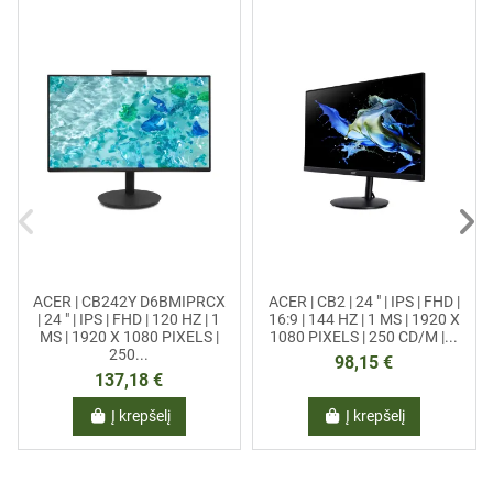
ACER | CB242Y D6BMIPRCX
ACER | CB2 | 24 " | IPS | FHD |
| 24 " | IPS | FHD | 120 HZ | 1
16:9 | 144 HZ | 1 MS | 1920 X
MS | 1920 X 1080 PIXELS |
1080 PIXELS | 250 CD/M |...
250...
98,15 €
137,18 €
Į krepšelį
Į krepšelį