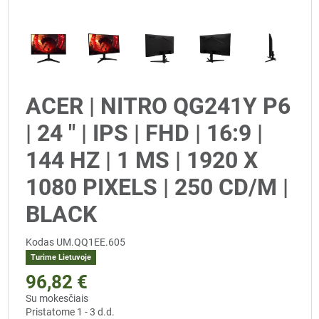
ACER | NITRO QG241Y P6
| 24 " | IPS | FHD | 16:9 |
144 HZ | 1 MS | 1920 X
1080 PIXELS | 250 CD/M |
BLACK
Kodas
UM.QQ1EE.605
Turime Lietuvoje
96,82 €
Su mokesčiais
Pristatome 1 - 3 d.d.