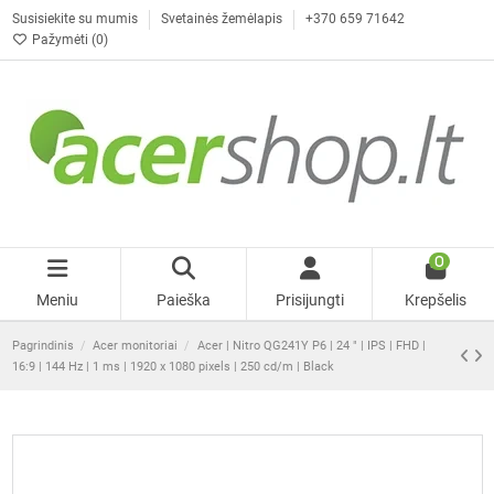
Susisiekite su mumis
Svetainės žemėlapis
+370 659 71642
Pažymėti (
0
)
0
Meniu
Paieška
Prisijungti
Krepšelis
Pagrindinis
Acer monitoriai
Acer | Nitro QG241Y P6 | 24 " | IPS | FHD |
16:9 | 144 Hz | 1 ms | 1920 x 1080 pixels | 250 cd/m | Black