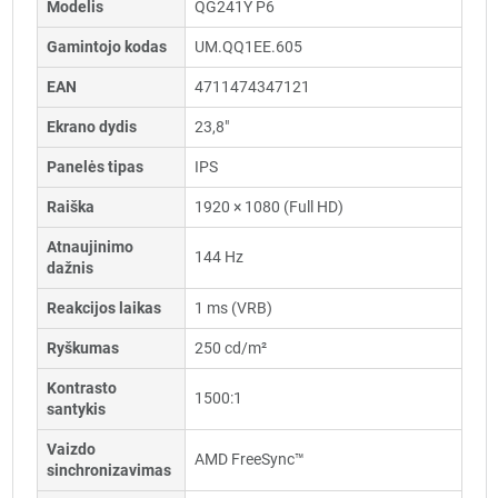
Modelis
QG241Y P6
Gamintojo kodas
UM.QQ1EE.605
EAN
4711474347121
Ekrano dydis
23,8"
Panelės tipas
IPS
Raiška
1920 × 1080 (Full HD)
Atnaujinimo
144 Hz
dažnis
Reakcijos laikas
1 ms (VRB)
Ryškumas
250 cd/m²
Kontrasto
1500:1
santykis
Vaizdo
AMD FreeSync™
sinchronizavimas