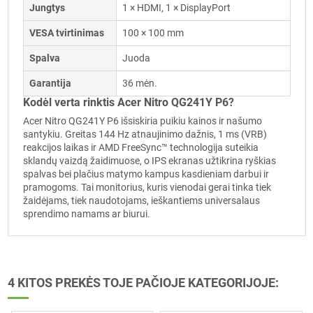
Jungtys
1 × HDMI, 1 × DisplayPort
VESA tvirtinimas
100 × 100 mm
Spalva
Juoda
Garantija
36 mėn.
Kodėl verta rinktis Acer Nitro QG241Y P6?
Acer Nitro QG241Y P6 išsiskiria puikiu kainos ir našumo
santykiu. Greitas 144 Hz atnaujinimo dažnis, 1 ms (VRB)
reakcijos laikas ir AMD FreeSync™ technologija suteikia
sklandų vaizdą žaidimuose, o IPS ekranas užtikrina ryškias
spalvas bei plačius matymo kampus kasdieniam darbui ir
pramogoms. Tai monitorius, kuris vienodai gerai tinka tiek
žaidėjams, tiek naudotojams, ieškantiems universalaus
sprendimo namams ar biurui.
4 KITOS PREKĖS TOJE PAČIOJE KATEGORIJOJE: