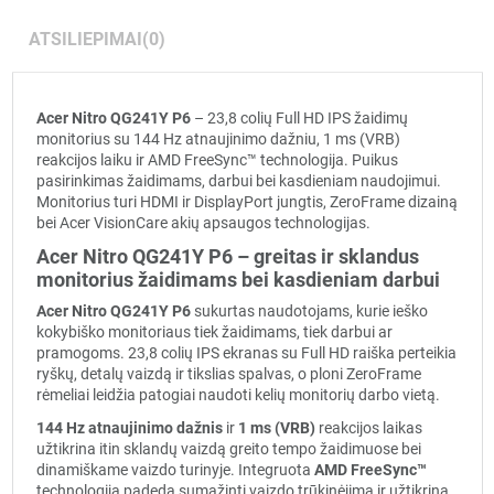
ATSILIEPIMAI
(0)
Acer Nitro QG241Y P6
– 23,8 colių Full HD IPS žaidimų
monitorius su 144 Hz atnaujinimo dažniu, 1 ms (VRB)
reakcijos laiku ir AMD FreeSync™ technologija. Puikus
pasirinkimas žaidimams, darbui bei kasdieniam naudojimui.
Monitorius turi HDMI ir DisplayPort jungtis, ZeroFrame dizainą
bei Acer VisionCare akių apsaugos technologijas.
Acer Nitro QG241Y P6 – greitas ir sklandus
monitorius žaidimams bei kasdieniam darbui
Acer Nitro QG241Y P6
sukurtas naudotojams, kurie ieško
kokybiško monitoriaus tiek žaidimams, tiek darbui ar
pramogoms. 23,8 colių IPS ekranas su Full HD raiška perteikia
ryškų, detalų vaizdą ir tikslias spalvas, o ploni ZeroFrame
rėmeliai leidžia patogiai naudoti kelių monitorių darbo vietą.
144 Hz atnaujinimo dažnis
ir
1 ms (VRB)
reakcijos laikas
užtikrina itin sklandų vaizdą greito tempo žaidimuose bei
dinamiškame vaizdo turinyje. Integruota
AMD FreeSync™
technologija padeda sumažinti vaizdo trūkinėjimą ir užtikrina