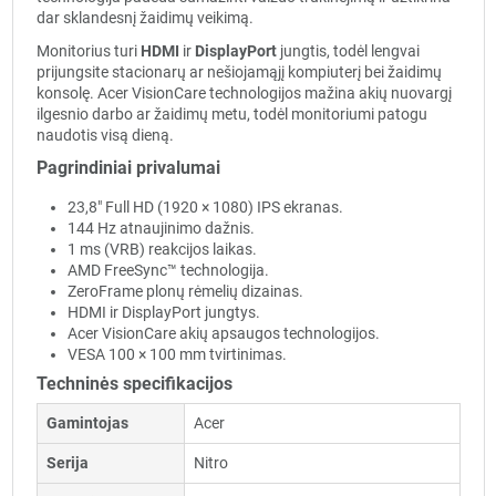
dar sklandesnį žaidimų veikimą.
Monitorius turi
HDMI
ir
DisplayPort
jungtis, todėl lengvai
prijungsite stacionarų ar nešiojamąjį kompiuterį bei žaidimų
konsolę. Acer VisionCare technologijos mažina akių nuovargį
ilgesnio darbo ar žaidimų metu, todėl monitoriumi patogu
naudotis visą dieną.
Pagrindiniai privalumai
23,8" Full HD (1920 × 1080) IPS ekranas.
144 Hz atnaujinimo dažnis.
1 ms (VRB) reakcijos laikas.
AMD FreeSync™ technologija.
ZeroFrame plonų rėmelių dizainas.
HDMI ir DisplayPort jungtys.
Acer VisionCare akių apsaugos technologijos.
VESA 100 × 100 mm tvirtinimas.
Techninės specifikacijos
Gamintojas
Acer
Serija
Nitro