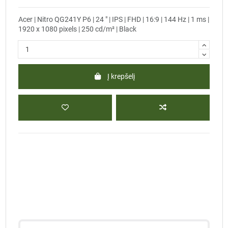
Acer | Nitro QG241Y P6 | 24 " | IPS | FHD | 16:9 | 144 Hz | 1 ms |
1920 x 1080 pixels | 250 cd/m² | Black
Į krepšelį