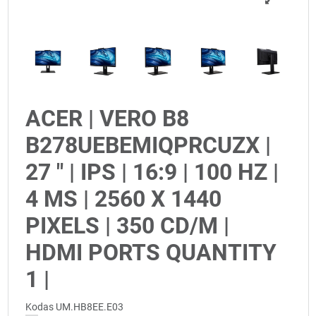
ACER | VERO B8
B278UEBEMIQPRCUZX |
27 " | IPS | 16:9 | 100 HZ |
4 MS | 2560 X 1440
PIXELS | 350 CD/M |
HDMI PORTS QUANTITY
1 |
Kodas
UM.HB8EE.E03