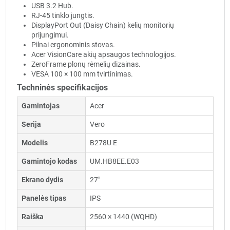
USB 3.2 Hub.
RJ-45 tinklo jungtis.
DisplayPort Out (Daisy Chain) kelių monitorių
prijungimui.
Pilnai ergonominis stovas.
Acer VisionCare akių apsaugos technologijos.
ZeroFrame plonų rėmelių dizainas.
VESA 100 × 100 mm tvirtinimas.
Techninės specifikacijos
Gamintojas
Acer
Serija
Vero
Modelis
B278U E
Gamintojo kodas
UM.HB8EE.E03
Ekrano dydis
27"
Panelės tipas
IPS
Raiška
2560 × 1440 (WQHD)