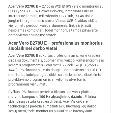
Acer Vero B278U E
– 27 colių WQHD IPS verslo monitorius su
USB Type-C (100 W Power Delivery), integruota Full HD
internetine kamera, mikrofonais, USB Hub, RJ-45 tinklo
jungtimi ir ergonominiu stovu. Vienas USB-C laidas leidžia
vienu metu perduoti vaizdą, duomenis, tinklą ir įkrauti
nešiojamąjį kompiuterį, todėl monitorius tampa pilnaverte
darbo vietos prijungimo stotele.
Acer Vero B278U E – profesionalus monitorius
šiuolaikinei darbo vietai
Acer Vero B278U E
sukurtas profesionalams, kurie kasdien
dirba su dokumentais, duomenimis, vaizdo konferencijomis ar
keliomis programomis vienu metu. 27 colių WQHD (2560 ×
1440) IPS ekranas suteikia daugiau darbo vietos nei Full HD
monitoriai, todėl patogiau dirbti su didelėmis skaičiuoklėmis,
projektavimo programomis ar keliomis atvertomis
programomis vienu metu.
Ryškus IPS ekranas perteikia tikslias spalvas ir plačius
matymo kampus, o
100 Hz atnaujinimo dažnis
užtikrina
sklandesnį vaizdą kasdien dirbant. Acer VisionCare
technologijos padeda sumažinti akių nuovargį ilgų darbo
sesijų metu, todėl monitorius puikiai tinka intensyviam