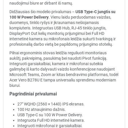
naudojimui biure ar dirbant iš namų.
Didžiausias šio modelio privalumas –
USB Type-C jungtis su
100 W Power Delivery
. Vienu laidu perduodamas vaizdas,
duomenys, tinklo ryšys ir įkraunamas nešiojamasis
kompiuteris. Integruotas USB Hub, RJ-45 tinklo jungtis,
DisplayPort Out kelių monitorių prijungimui bei Full HD
internetinė kamera su mikrofonais leidžia sukurti tvarkingą ir
profesionalią darbo vietą be papildomų prijungimo stotelių.
Pilnai ergonominis stovas leidžia reguliuoti monitoriaus
aukštį, pakreipimą, pasukimą bei naudoti Pivot funkciją.
Integruoti garsiakalbiai, kamera ir mikrofonai suteikia
galimybę iš karto dalyvauti vaizdo konferencijose naudojant
Microsoft Teams, Zoom ar kitas bendravimo platformas, todėl
Acer Vero B278U E tampa universaliu sprendimu moderniam
biurui.
Pagrindiniai privalumai
27" WQHD (2560 × 1440) IPS ekranas.
100 Hz atnaujinimo dažnis.
USB Type-C su 100 W Power Delivery.
Integruota Full HD internetinė kamera.
Integruoti mikrofonai ir garsiakalbiai.