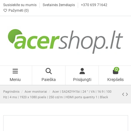
Susisiekite su mumis
Svetainės žemėlapis
+370 659 71642
Pažymėti (
0
)
0
Meniu
Paieška
Prisijungti
Krepšelis
Pagrindinis
Acer monitoriai
Acer | SA242YH1bi | 24 " | VA | 16:9 | 100
Hz | 4 ms | 1920 x 1080 pixels | 250 cd/m | HDMI ports quantity 1 | Black