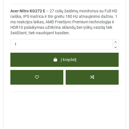
Acer Nitro KG272 E
– 27 colių žaidimų monitorius su Full HD
raiška, IPS matrica ir itin greitu 180 Hz atnaujinimo dažniu. 1
ms reakcijos laikas, AMD FreeSync Premium technologija ir
HDR10 palaikymas užtikrina sklandų bei ryškų vaizdą tiek
žaidžiant, tiek naudojant kasdien.
Į krepšelį