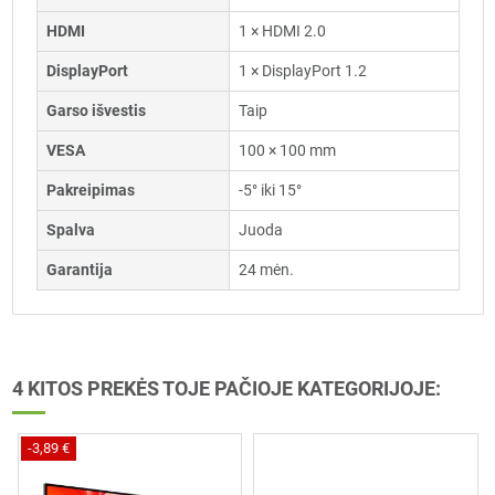
HDMI
1 × HDMI 2.0
DisplayPort
1 × DisplayPort 1.2
Garso išvestis
Taip
VESA
100 × 100 mm
Pakreipimas
-5° iki 15°
Spalva
Juoda
Garantija
24 mėn.
4 KITOS PREKĖS TOJE PAČIOJE KATEGORIJOJE:
-3,89 €