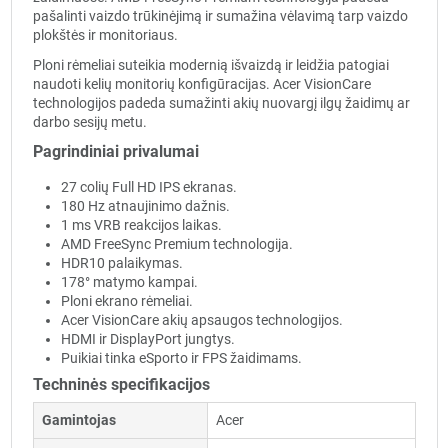
pašalinti vaizdo trūkinėjimą ir sumažina vėlavimą tarp vaizdo
plokštės ir monitoriaus.
Ploni rėmeliai suteikia modernią išvaizdą ir leidžia patogiai
naudoti kelių monitorių konfigūracijas. Acer VisionCare
technologijos padeda sumažinti akių nuovargį ilgų žaidimų ar
darbo sesijų metu.
Pagrindiniai privalumai
27 colių Full HD IPS ekranas.
180 Hz atnaujinimo dažnis.
1 ms VRB reakcijos laikas.
AMD FreeSync Premium technologija.
HDR10 palaikymas.
178° matymo kampai.
Ploni ekrano rėmeliai.
Acer VisionCare akių apsaugos technologijos.
HDMI ir DisplayPort jungtys.
Puikiai tinka eSporto ir FPS žaidimams.
Techninės specifikacijos
Gamintojas
Acer