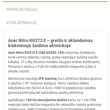
PREKĖ DETALIAU
ATSILIEPIMAI
(0)
Acer Nitro KG272 E – greitis ir sklandumas
kiekvienoje žaidimo akimirkoje
Acer Nitro KG272 E (UM.QS2EE.109)
sukurtas žaidėjams,
kurie vertina sklandų vaizdą, greitą reakciją ir aukštą vaizdo
kokybę. 27 colių ekranas suteikia daugiau erdvės žaidimams,
filmams ir darbui, o Full HD raiška leidžia mėgautis ryškiu ir
detaliu vaizdu.
Monitorius naudoja
IPS matricą
, kuri užtikrina tikslias spalvas
ir plačius 178° matymo kampus. Dėl to vaizdas išlieka
kokybiškas net žiūrint iš šono. HDR10 palaikymas suteikia
geresnį kontrastą bei natūralesnį spalvų atkūrimą.
Įspūdingas
180 Hz atnaujinimo dažnis
kartu su 1 ms VRB
reakcijos laiku leidžia mėgautis itin sklandžiu vaizdu greituose
žaidimuose. AMD FreeSync Premium technologija padeda