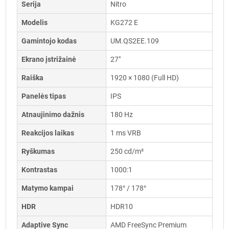
Serija
Nitro
Modelis
KG272 E
Gamintojo kodas
UM.QS2EE.109
Ekrano įstrižainė
27"
Raiška
1920 × 1080 (Full HD)
Panelės tipas
IPS
Atnaujinimo dažnis
180 Hz
Reakcijos laikas
1 ms VRB
Ryškumas
250 cd/m²
Kontrastas
1000:1
Matymo kampai
178° / 178°
HDR
HDR10
Adaptive Sync
AMD FreeSync Premium