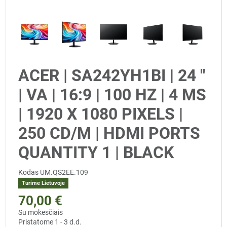
ACER | SA242YH1BI | 24 "
| VA | 16:9 | 100 HZ | 4 MS
| 1920 X 1080 PIXELS |
250 CD/M | HDMI PORTS
QUANTITY 1 | BLACK
Kodas
UM.QS2EE.109
Turime Lietuvoje
70,00 €
Su mokesčiais
Pristatome 1 - 3 d.d.