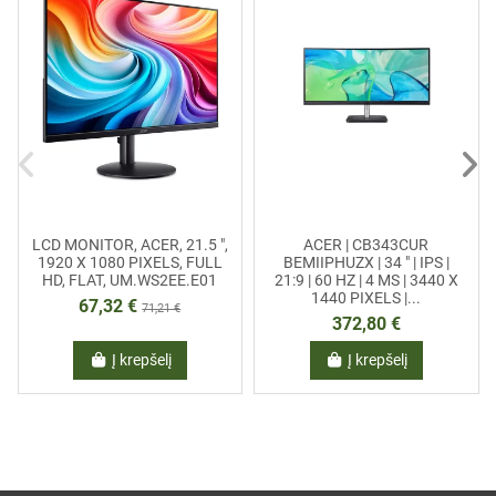
LCD MONITOR, ACER, 21.5 ",
ACER | CB343CUR
1920 X 1080 PIXELS, FULL
BEMIIPHUZX | 34 " | IPS |
HD, FLAT, UM.WS2EE.E01
21:9 | 60 HZ | 4 MS | 3440 X
1440 PIXELS |...
67,32 €
71,21 €
372,80 €
Į krepšelį
Į krepšelį