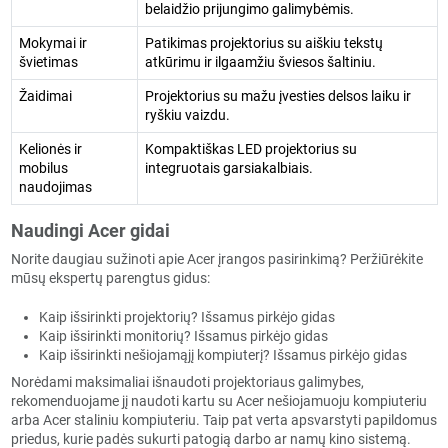
belaidžio prijungimo galimybėmis.
Mokymai ir
Patikimas projektorius su aiškiu tekstų
švietimas
atkūrimu ir ilgaamžiu šviesos šaltiniu.
Žaidimai
Projektorius su mažu įvesties delsos laiku ir
ryškiu vaizdu.
Kelionės ir
Kompaktiškas LED projektorius su
mobilus
integruotais garsiakalbiais.
naudojimas
Naudingi Acer gidai
Norite daugiau sužinoti apie Acer įrangos pasirinkimą? Peržiūrėkite
mūsų ekspertų parengtus gidus:
Kaip išsirinkti projektorių? Išsamus pirkėjo gidas
Kaip išsirinkti monitorių? Išsamus pirkėjo gidas
Kaip išsirinkti nešiojamąjį kompiuterį? Išsamus pirkėjo gidas
Norėdami maksimaliai išnaudoti projektoriaus galimybes,
rekomenduojame jį naudoti kartu su
Acer nešiojamuoju kompiuteriu
arba
Acer staliniu kompiuteriu
. Taip pat verta apsvarstyti papildomus
priedus, kurie padės sukurti patogią darbo ar namų kino sistemą.