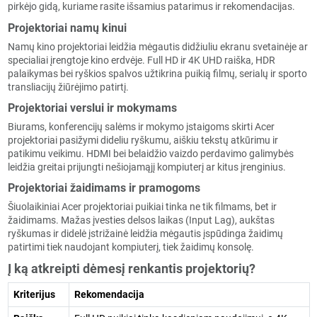
pirkėjo gidą
, kuriame rasite išsamius patarimus ir rekomendacijas.
Projektoriai namų kinui
Namų kino projektoriai leidžia mėgautis didžiuliu ekranu svetainėje ar
specialiai įrengtoje kino erdvėje. Full HD ir 4K UHD raiška, HDR
palaikymas bei ryškios spalvos užtikrina puikią filmų, serialų ir sporto
transliacijų žiūrėjimo patirtį.
Projektoriai verslui ir mokymams
Biurams, konferencijų salėms ir mokymo įstaigoms skirti Acer
projektoriai pasižymi dideliu ryškumu, aiškiu tekstų atkūrimu ir
patikimu veikimu. HDMI bei belaidžio vaizdo perdavimo galimybės
leidžia greitai prijungti nešiojamąjį kompiuterį ar kitus įrenginius.
Projektoriai žaidimams ir pramogoms
Šiuolaikiniai Acer projektoriai puikiai tinka ne tik filmams, bet ir
žaidimams. Mažas įvesties delsos laikas (Input Lag), aukštas
ryškumas ir didelė įstrižainė leidžia mėgautis įspūdinga žaidimų
patirtimi tiek naudojant kompiuterį, tiek žaidimų konsolę.
Į ką atkreipti dėmesį renkantis projektorių?
Kriterijus
Rekomendacija