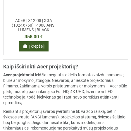
ACER | X1228I | XGA
(1024X768) | 4800 ANSI
LUMENS | BLACK
358,00 €
Į krepšelį
Kaip išsirinkti Acer projektorių?
Acer projektoriai
leidžia mėgautis didelio formato vaizdu namuose,
biure ar mokymo įstaigoje. Nesvarbu, ar ieškote projektoriaus
filmams, žaidimams, verslo pristatymams ar mokymams – Acer siūlo
platų modelių pasirinkimą su Full HD, 4K UHD, lazerine ar LED
technologija, todėl kiekvienas gali rasti savo poreikius atitinkantį
sprendimą.
Renkantis projektorių svarbu įvertinti ne tik vaizdo raišką, bet ir
šviesos srautą (ANSI lumenus), projekcijos atstumą, šviesos šaltinio
tipą bei jungtis. Jeigu dar nesate tikri, kuris modelis jums
tinkamiausias, rekomenduojame perskaityti mūsų
projektoriaus