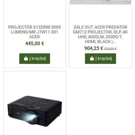
PROJECTOR X1328WI 5000
SALE OUT. ACER PREDATOR
LUMENS/MR.JTW11.001
GM712 PROJECTOR, DLP, 4K
ACER
UHD, 4000LM, 20000/1,
HDMI, BLACK |...
445,00 €
904,23 €
929,89 €
Į krepšelį
Į krepšelį