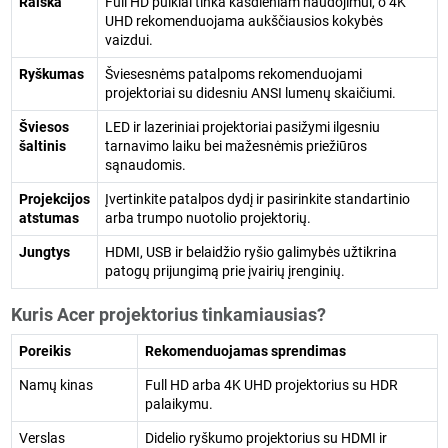
Raiška
Full HD puikiai tinka kasdieniam naudojimui, o 4K
UHD rekomenduojama aukščiausios kokybės
vaizdui.
Ryškumas
Šviesesnėms patalpoms rekomenduojami
projektoriai su didesniu ANSI lumenų skaičiumi.
Šviesos
LED ir lazeriniai projektoriai pasižymi ilgesniu
šaltinis
tarnavimo laiku bei mažesnėmis priežiūros
sąnaudomis.
Projekcijos
Įvertinkite patalpos dydį ir pasirinkite standartinio
atstumas
arba trumpo nuotolio projektorių.
Jungtys
HDMI, USB ir belaidžio ryšio galimybės užtikrina
patogų prijungimą prie įvairių įrenginių.
Kuris Acer projektorius tinkamiausias?
Poreikis
Rekomenduojamas sprendimas
Namų kinas
Full HD arba 4K UHD projektorius su HDR
palaikymu.
Verslas
Didelio ryškumo projektorius su HDMI ir