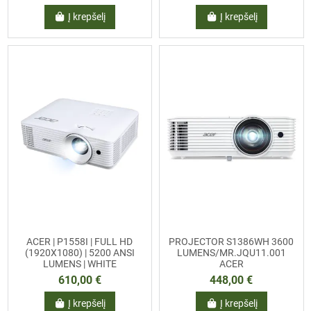
Į krepšelį
Į krepšelį
ACER | P1558I | FULL HD
PROJECTOR S1386WH 3600
(1920X1080) | 5200 ANSI
LUMENS/MR.JQU11.001
LUMENS | WHITE
ACER
610,00 €
448,00 €
Į krepšelį
Į krepšelį