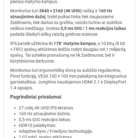
plačius matymo kampus.
Monitorius turi
3840 × 2160 (4K UHD)
raišką ir
160 Hz
atnaujinimo dažnį
, todėl puikiai tinka tiek naujausiems
žaidimams, tiek darbui su grafika, vaizdo turiniu ar aukštos
raiškos medžiaga. Greitas
0,5 ms GtG / 1 ms reakcijos laikas
padeda išlaikyti aiškų vaizdą greitose scenose.
IPS panelė užtikrina iki
178° matymo kampus
, o 10 bitų (8 bit
+ FRC) spalvų atkūrimas leidžia rodyti daugiau nei 1 milijardą
spalvų. Tai suteikia pranašumą ne tik žaidimuose, bet ir
kūrybiniuose darbuose.
Monitorius turi ergonomišką stovą su aukščio reguliavimu,
Pivot funkciją, VESA 100 × 100 mm palaikymą bei integruotus
garsiakalbius. Jungtims naudojamos HDMI 2.1 ir DisplayPort
1.4 sąsajos.
Pagrindiniai privalumai
27 colių 4K UHD IPS ekranas.
160 Hz atnaujinimo dažnis.
0,5 ms GtG reakcijos laikas.
HDR10 palaikymas.
Adaptive-Sync / FreeSync technologija.
1,07 mlrd. spalvų atkūrimas.