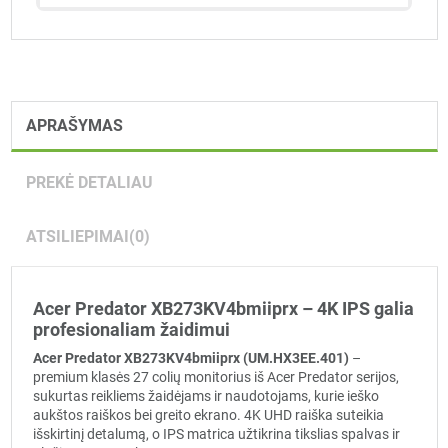
APRAŠYMAS
PREKĖ DETALIAU
ATSILIEPIMAI
(0)
Acer Predator XB273KV4bmiiprx – 4K IPS galia
profesionaliam žaidimui
Acer Predator XB273KV4bmiiprx (UM.HX3EE.401)
–
premium klasės 27 colių monitorius iš Acer Predator serijos,
sukurtas reikliems žaidėjams ir naudotojams, kurie ieško
aukštos raiškos bei greito ekrano. 4K UHD raiška suteikia
išskirtinį detalumą, o IPS matrica užtikrina tikslias spalvas ir