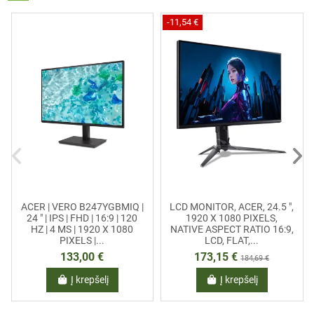
-11,54 €
ACER | VERO B247YGBMIQ |
LCD MONITOR, ACER, 24.5 ",
24 " | IPS | FHD | 16:9 | 120
1920 X 1080 PIXELS,
HZ | 4 MS | 1920 X 1080
NATIVE ASPECT RATIO 16:9,
PIXELS |...
LCD, FLAT,...
133,00 €
173,15 €
184,69 €
Į krepšelį
Į krepšelį