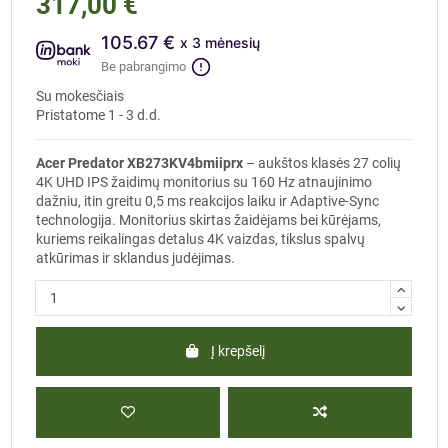
317,00 €
105.67 €
x 3 mėnesių
Be pabrangimo
Su mokesčiais
Pristatome 1 - 3 d.d.
Acer Predator XB273KV4bmiiprx
– aukštos klasės 27 colių
4K UHD IPS žaidimų monitorius su 160 Hz atnaujinimo
dažniu, itin greitu 0,5 ms reakcijos laiku ir Adaptive-Sync
technologija. Monitorius skirtas žaidėjams bei kūrėjams,
kuriems reikalingas detalus 4K vaizdas, tikslus spalvų
atkūrimas ir sklandus judėjimas.
Į krepšelį