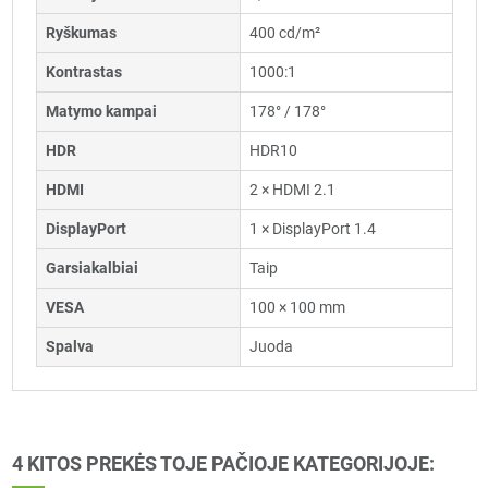
Ryškumas
400 cd/m²
Kontrastas
1000:1
Matymo kampai
178° / 178°
HDR
HDR10
HDMI
2 × HDMI 2.1
DisplayPort
1 × DisplayPort 1.4
Garsiakalbiai
Taip
VESA
100 × 100 mm
Spalva
Juoda
4 KITOS PREKĖS TOJE PAČIOJE KATEGORIJOJE: