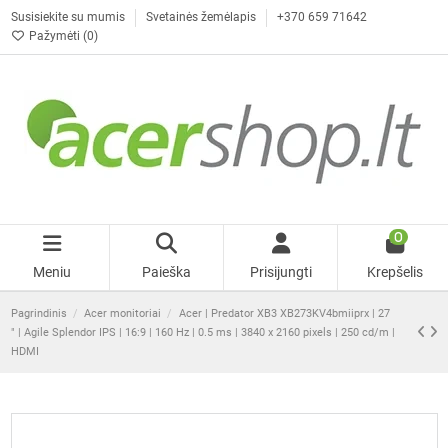
Susisiekite su mumis
Svetainės žemėlapis
+370 659 71642
Pažymėti (
0
)
0
Meniu
Paieška
Prisijungti
Krepšelis
Pagrindinis
Acer monitoriai
Acer | Predator XB3 XB273KV4bmiiprx | 27
" | Agile Splendor IPS | 16:9 | 160 Hz | 0.5 ms | 3840 x 2160 pixels | 250 cd/m |
HDMI