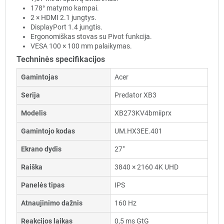
178° matymo kampai.
2 × HDMI 2.1 jungtys.
DisplayPort 1.4 jungtis.
Ergonomiškas stovas su Pivot funkcija.
VESA 100 × 100 mm palaikymas.
Techninės specifikacijos
Gamintojas
Acer
Serija
Predator XB3
Modelis
XB273KV4bmiiprx
Gamintojo kodas
UM.HX3EE.401
Ekrano dydis
27"
Raiška
3840 × 2160 4K UHD
Panelės tipas
IPS
Atnaujinimo dažnis
160 Hz
Reakcijos laikas
0,5 ms GtG