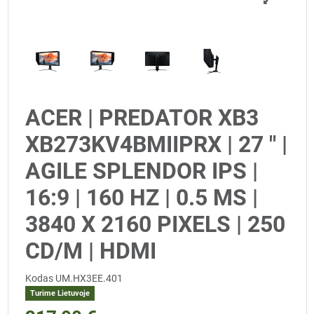
ACER | PREDATOR XB3
XB273KV4BMIIPRX | 27 " |
AGILE SPLENDOR IPS |
16:9 | 160 HZ | 0.5 MS |
3840 X 2160 PIXELS | 250
CD/M | HDMI
Kodas
UM.HX3EE.401
Turime Lietuvoje