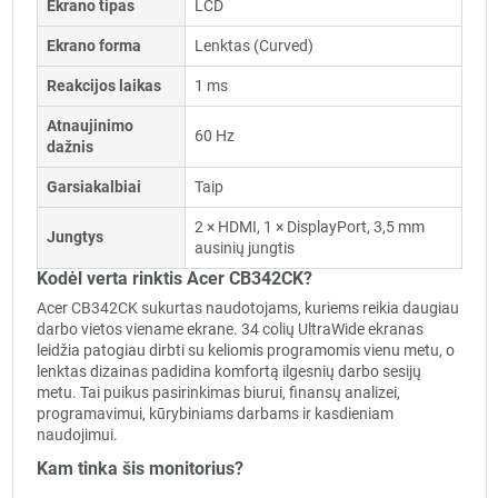
Ekrano tipas
LCD
Ekrano forma
Lenktas (Curved)
Reakcijos laikas
1 ms
Atnaujinimo
60 Hz
dažnis
Garsiakalbiai
Taip
2 × HDMI, 1 × DisplayPort, 3,5 mm
Jungtys
ausinių jungtis
Kodėl verta rinktis Acer CB342CK?
Acer CB342CK sukurtas naudotojams, kuriems reikia daugiau
darbo vietos viename ekrane. 34 colių UltraWide ekranas
leidžia patogiau dirbti su keliomis programomis vienu metu, o
lenktas dizainas padidina komfortą ilgesnių darbo sesijų
metu. Tai puikus pasirinkimas biurui, finansų analizei,
programavimui, kūrybiniams darbams ir kasdieniam
naudojimui.
Kam tinka šis monitorius?