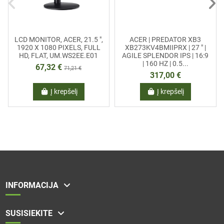
LCD MONITOR, ACER, 21.5 ",
ACER | PREDATOR XB3
1920 X 1080 PIXELS, FULL
XB273KV4BMIIPRX | 27 " |
HD, FLAT, UM.WS2EE.E01
AGILE SPLENDOR IPS | 16:9
| 160 HZ | 0.5...
67,32 €
71,21 €
317,00 €
Į krepšelį
Į krepšelį
INFORMACIJA
SUSISIEKITE