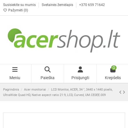
Susisiekite su mumis
Svetainės žemėlapis
+370 659 71642
Pažymėti (
0
)
0
Meniu
Paieška
Prisijungti
Krepšelis
Pagrindinis
Acer monitoriai
LCD Monitor, ACER, 34 ", 3440 x 1440 pixels,
UltraWide Quad HD, Native aspect ratio 21:9, LCD, Curved, UM.CE0EE.009