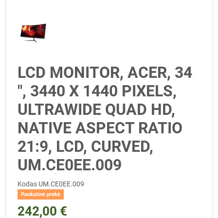
LCD MONITOR, ACER, 34
", 3440 X 1440 PIXELS,
ULTRAWIDE QUAD HD,
NATIVE ASPECT RATIO
21:9, LCD, CURVED,
UM.CE0EE.009
Kodas
UM.CE0EE.009
Paskutinė prekė
242,00 €