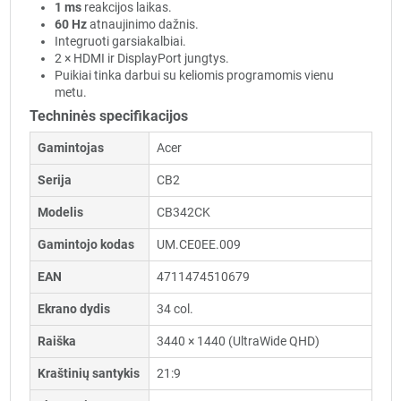
1 ms
reakcijos laikas.
60 Hz
atnaujinimo dažnis.
Integruoti garsiakalbiai.
2 × HDMI ir DisplayPort jungtys.
Puikiai tinka darbui su keliomis programomis vienu
metu.
Techninės specifikacijos
Gamintojas
Acer
Serija
CB2
Modelis
CB342CK
Gamintojo kodas
UM.CE0EE.009
EAN
4711474510679
Ekrano dydis
34 col.
Raiška
3440 × 1440 (UltraWide QHD)
Kraštinių santykis
21:9