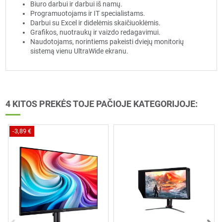
Biuro darbui ir darbui iš namų.
Programuotojams ir IT specialistams.
Darbui su Excel ir didelėmis skaičiuoklėmis.
Grafikos, nuotraukų ir vaizdo redagavimui.
Naudotojams, norintiems pakeisti dviejų monitorių
sistemą vienu UltraWide ekranu.
4 KITOS PREKĖS TOJE PAČIOJE KATEGORIJOJE:
-3,89 €