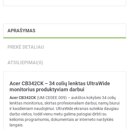
APRAŠYMAS
PREKĖ DETALIAU
ATSILIEPIMAI
(0)
Acer CB342CK – 34 colių lenktas UltraWide
monitorius produktyviam darbui
Acer CB342CK
(UM.CE0EE.009) – aukštos kokybės 34 colių
lenktas monitorius, skirtas profesionaliam darbui, namų biurui
ir kasdieniam naudojimui. UltraWide ekranas suteikia daugiau
darbo vietos, todėl vienu metu galima patogiai dirbti su
keliomis programomis, dokumentais ar interneto naršyklės
langais.