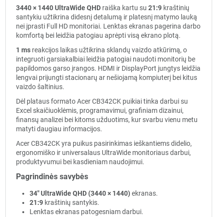
3440 × 1440 UltraWide QHD
raiška kartu su
21:9
kraštinių
santykiu užtikrina didesnį detalumą ir platesnį matymo lauką
nei įprasti Full HD monitoriai. Lenktas ekranas pagerina darbo
komfortą bei leidžia patogiau aprėpti visą ekrano plotą.
1 ms
reakcijos laikas užtikrina sklandų vaizdo atkūrimą, o
integruoti garsiakalbiai leidžia patogiai naudoti monitorių be
papildomos garso įrangos. HDMI ir DisplayPort jungtys leidžia
lengvai prijungti stacionarų ar nešiojamą kompiuterį bei kitus
vaizdo šaltinius.
Dėl plataus formato Acer CB342CK puikiai tinka darbui su
Excel skaičiuoklėmis, programavimui, grafiniam dizainui,
finansų analizei bei kitoms užduotims, kur svarbu vienu metu
matyti daugiau informacijos.
Acer CB342CK yra puikus pasirinkimas ieškantiems didelio,
ergonomiško ir universalaus UltraWide monitoriaus darbui,
produktyvumui bei kasdieniam naudojimui.
Pagrindinės savybės
34" UltraWide QHD (3440 × 1440)
ekranas.
21:9
kraštinių santykis.
Lenktas ekranas patogesniam darbui.