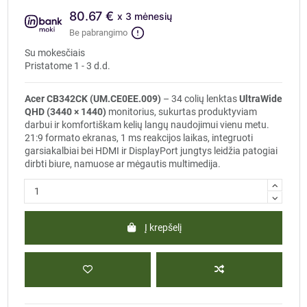
80.67 €
x 3 mėnesių
Be pabrangimo
Su mokesčiais
Pristatome 1 - 3 d.d.
Acer CB342CK (UM.CE0EE.009)
– 34 colių lenktas
UltraWide
QHD (3440 × 1440)
monitorius, sukurtas produktyviam
darbui ir komfortiškam kelių langų naudojimui vienu metu.
21:9 formato ekranas, 1 ms reakcijos laikas, integruoti
garsiakalbiai bei HDMI ir DisplayPort jungtys leidžia patogiai
dirbti biure, namuose ar mėgautis multimedija.
Į krepšelį