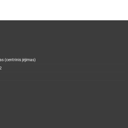
s (centrinis įėjimas)
2