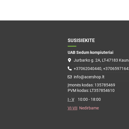
SUSISIEKITE
UAB Sedum kompiuteriai
Jurbarko g. 2A, LT-47183 Kauna
+37062040440, +3706597164
info@acershop.lt
Įmonės kodas: 135785469
PVM kodas: LT357854610
I - V
10:00 - 18:00
VI-VII
Nedirbame