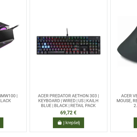
NMW100 |
ACER PREDATOR AETHON 303 |
ACER V
 BLACK
KEYBOARD | WIRED | US | KAILH
MOUSE, RE
BLUE | BLACK | RETAIL PACK
2
69,72 €
Į krepšelį