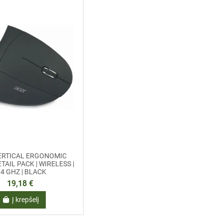
ERTICAL ERGONOMIC
TAIL PACK | WIRELESS |
.4 GHZ | BLACK
19,18 €
Į krepšelį