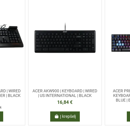
RD | WIRED
ACER AKW900 | KEYBOARD | WIRED
ACER PR
DER | BLACK
| US INTERNATIONAL | BLACK
KEYBOARD
BLUE | 
16,84 €
 €
Į krepšelį