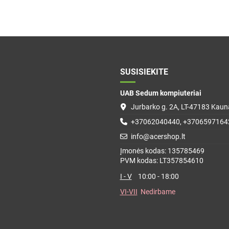
SUSISIEKITE
UAB Sedum kompiuteriai
Jurbarko g. 2A, LT-47183 Kauna
+37062040440, +3706597164
info@acershop.lt
Įmonės kodas: 135785469
PVM kodas: LT357854610
I - V
10:00 - 18:00
VI-VII
Nedirbame