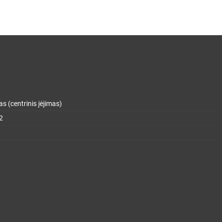
s (centrinis įėjimas)
2