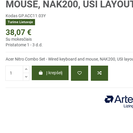
MOUSE, NAK200, USI LAYOUT
Kodas
GP.ACC11.03Y
Turime Lietuvoje
38,07 €
Su mokesčiais
Pristatome 1 - 3 d.d.
Acer Nitro Combo Set - Wired keyboard and mouse, NAK200, USI layout
Į krepšelį