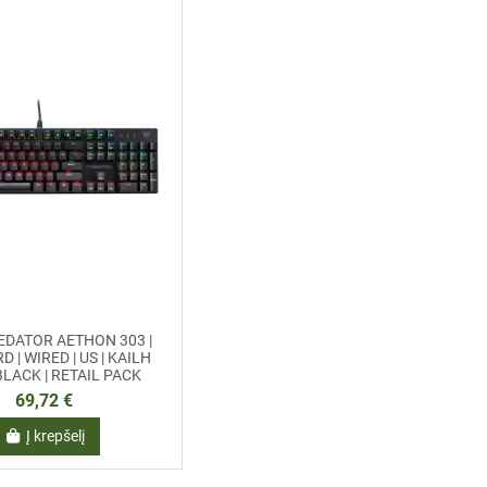
EDATOR AETHON 303 |
 | WIRED | US | KAILH
BLACK | RETAIL PACK
69,72 €
Į krepšelį