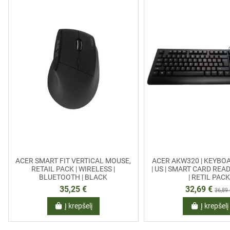
ACER SMART FIT VERTICAL MOUSE,
ACER AKW320 | KEYBOA
RETAIL PACK | WIRELESS |
| US | SMART CARD REA
BLUETOOTH | BLACK
| RETIL PACK
35,25 €
32,69 €
36,89
Į krepšelį
Į krepšelį