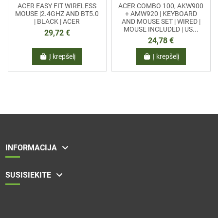
ACER EASY FIT WIRELESS
ACER COMBO 100, AKW900
MOUSE |2.4GHZ AND BT5.0
+ AMW920 | KEYBOARD
| BLACK | ACER
AND MOUSE SET | WIRED |
MOUSE INCLUDED | US...
29,72 €
24,78 €
Į krepšelį
Į krepšelį
INFORMACIJA
SUSISIEKITE