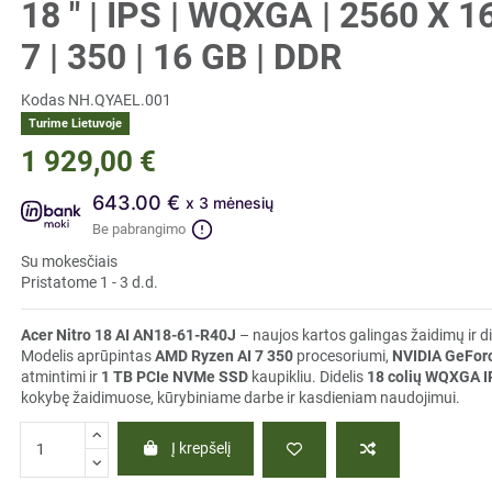
18 " | IPS | WQXGA | 2560 X 
7 | 350 | 16 GB | DDR
Kodas
NH.QYAEL.001
Turime Lietuvoje
1 929,00 €
643.00 €
x 3 mėnesių
Be pabrangimo
Su mokesčiais
Pristatome 1 - 3 d.d.
Acer Nitro 18 AI AN18-61-R40J
– naujos kartos galingas žaidimų ir d
Modelis aprūpintas
AMD Ryzen AI 7 350
procesoriumi,
NVIDIA GeFor
atmintimi ir
1 TB PCIe NVMe SSD
kaupikliu. Didelis
18 colių WQXGA I
kokybę žaidimuose, kūrybiniame darbe ir kasdieniam naudojimui.
Į krepšelį