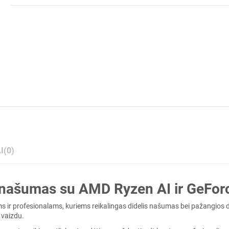
I
(0)
s našumas su AMD Ryzen AI ir GeFo
 ir profesionalams, kuriems reikalingas didelis našumas bei pažangios dir
 vaizdu.