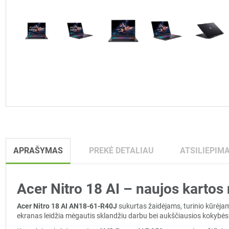
APRAŠYMAS
PREKĖ DETALIAU
ATSILIEPIMA
Acer Nitro 18 AI – naujos karto
Acer Nitro 18 AI AN18-61-R40J
sukurtas žaidėjams, turinio kūrėjams
ekranas leidžia mėgautis sklandžiu darbu bei aukščiausios kokybės