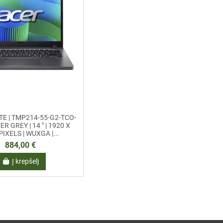
E | TMP214-55-G2-TCO-
ER GREY | 14 " | 1920 X
PIXELS | WUXGA |...
884,00 €
Į krepšelį