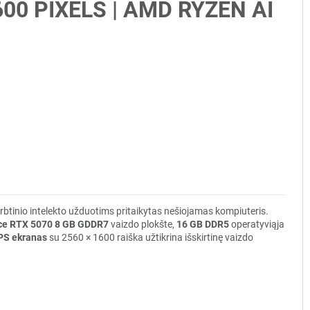
1600 PIXELS | AMD RYZEN AI
irbtinio intelekto užduotims pritaikytas nešiojamas kompiuteris.
ce RTX 5070 8 GB GDDR7
vaizdo plokšte,
16 GB DDR5
operatyviąja
PS ekranas
su 2560 × 1600 raiška užtikrina išskirtinę vaizdo