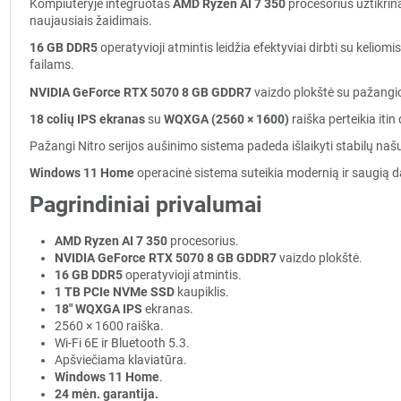
Kompiuteryje integruotas
AMD Ryzen AI 7 350
procesorius užtikrina
naujausiais žaidimais.
16 GB DDR5
operatyvioji atmintis leidžia efektyviai dirbti su kelio
failams.
NVIDIA GeForce RTX 5070 8 GB GDDR7
vaizdo plokštė su pažangio
18 colių IPS ekranas
su
WQXGA (2560 × 1600)
raiška perteikia iti
Pažangi Nitro serijos aušinimo sistema padeda išlaikyti stabilų naš
Windows 11 Home
operacinė sistema suteikia modernią ir saugią dar
Pagrindiniai privalumai
AMD Ryzen AI 7 350
procesorius.
NVIDIA GeForce RTX 5070 8 GB GDDR7
vaizdo plokštė.
16 GB DDR5
operatyvioji atmintis.
1 TB PCIe NVMe SSD
kaupiklis.
18" WQXGA IPS
ekranas.
2560 × 1600 raiška.
Wi-Fi 6E ir Bluetooth 5.3.
Apšviečiama klaviatūra.
Windows 11 Home
.
24 mėn. garantija.