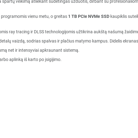
 spartų veikimą atliekant sudėtingas užduotis, dirbant su profesionaliomi
mis programomis vienu metu, o greitas
1 TB PCIe NVMe SSD
kaupiklis sute
mis ray tracing ir DLSS technologijomis užtikrina aukštą našumą žaidim
n detalų vaizdą, sodrias spalvas ir plačius matymo kampus. Didelis ekranas
umą net ir intensyviai apkraunant sistemą.
bo aplinką iš karto po įsigijimo.