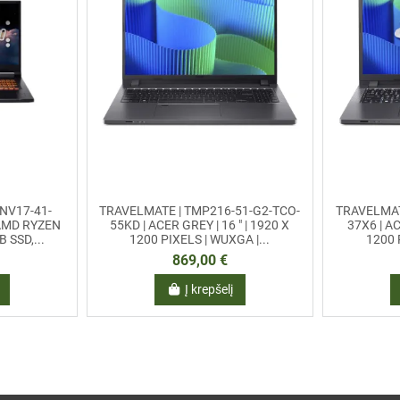
ANV17-41-
TRAVELMATE | TMP216-51-G2-TCO-
TRAVELMAT
 AMD RYZEN
55KD | ACER GREY | 16 " | 1920 X
37X6 | AC
B SSD,...
1200 PIXELS | WUXGA |...
1200 
869,00 €
Į krepšelį