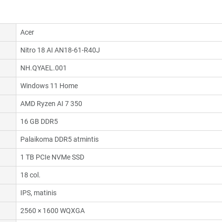
Acer
Nitro 18 AI AN18-61-R40J
NH.QYAEL.001
Windows 11 Home
AMD Ryzen AI 7 350
16 GB DDR5
Palaikoma DDR5 atmintis
1 TB PCIe NVMe SSD
18 col.
IPS, matinis
2560 × 1600 WQXGA