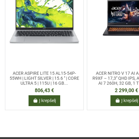
ACER ASPIRE LITE 15 AL15-54P-
ACER NITRO V 17 AI 
55WH | LIGHT SILVER | 15.6 " | CORE
R9XF – 17,3" QHD IPS,
ULTRA 5 | 115U | 16 GB...
AI 7 260H, 32 GB, 1 T
806,43 €
2 299,00 €
Į krepšelį
Į krepšelį