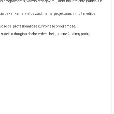
s programomis, vaizdo redagavimu, dirbtinio intelekto įrankiais ir
ikia pakankamai vietos žaidimams, projektams ir multimedijos
uose bei profesionaliose kūrybinėse programose.
 suteikia daugiau darbo erdvės bei geresnę žaidimų patirtį.