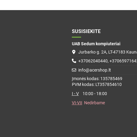
SUSISIEKITE
UAB Sedum kompiuteriai
Jurbarko g. 2A, LT-47183 Kauna
+37062040440, +3706597164
info@acershop.lt
Įmonės kodas: 135785469
PVM kodas: LT357854610
I - V
10:00 - 18:00
VI-VII
Nedirbame