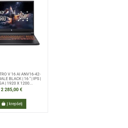
TRO V 16 AI ANV16-42-
ALE BLACK | 16 " | IPS |
 | 1920 X 1200...
2 285,00 €
Į krepšelį