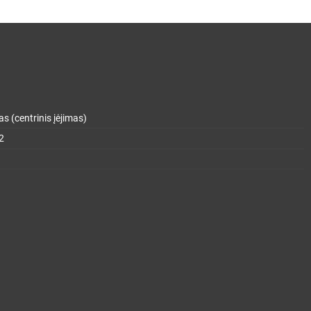
s (centrinis įėjimas)
2