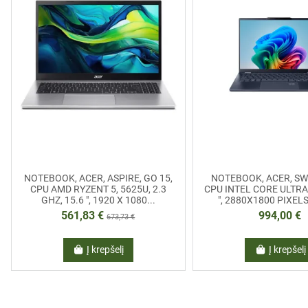
NOTEBOOK, ACER, ASPIRE, GO 15,
NOTEBOOK, ACER, SWIF
CPU AMD RYZENT 5, 5625U, 2.3
CPU INTEL CORE ULTRA 
GHZ, 15.6 ", 1920 X 1080...
", 2880X1800 PIXELS
561,83 €
994,00 €
673,73 €
Į krepšelį
Į krepšelį