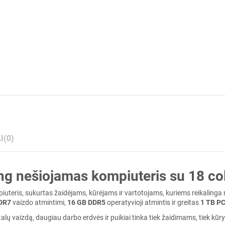
I
(0)
ng nešiojamas kompiuteris su 18 co
eris, sukurtas žaidėjams, kūrėjams ir vartotojams, kuriems reikalinga 
DR7
vaizdo atmintimi,
16 GB DDR5
operatyvioji atmintis ir greitas
1 TB P
talų vaizdą, daugiau darbo erdvės ir puikiai tinka tiek žaidimams, tiek kūr