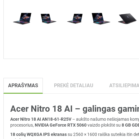
APRAŠYMAS
PREKĖ DETALIAU
ATSILIEPIMA
Acer Nitro 18 AI – galingas gami
Acer Nitro 18 AI AN18-61-R25V
– aukšto našumo nešiojamas kompiut
procesorius,
NVIDIA GeForce RTX 5060
vaizdo plokštė su
8 GB GD
18 colių WQXGA IPS ekranas
su 2560 × 1600 raiška suteikia itin de