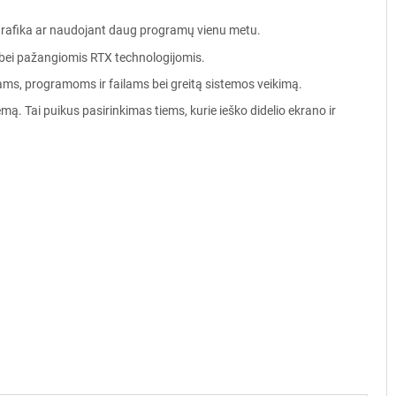
 grafika ar naudojant daug programų vienu metu.
s bei pažangiomis RTX technologijomis.
ams, programoms ir failams bei greitą sistemos veikimą.
mą. Tai puikus pasirinkimas tiems, kurie ieško didelio ekrano ir