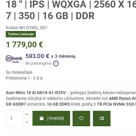
18 " | IPS | WQXGA | 2560 X 
7 | 350 | 16 GB | DDR
Kodas
NH.QY6EL.001
Turime Lietuvoje
1 779,00 €
593.00 €
x 3 mėnesių
Be pabrangimo
Su mokesčiais
Pristatome 1 - 3 d.d.
Acer Nitro 18 AI AN18-61-R25V
– galingas žaidimų klasės nešiojamas
žaidimams, kūrybai ir reiklioms užduotims. Modelis turi
AMD Ryzen AI
GB GDDR7
atmintimi,
16 GB DDR5
RAM, greitą
1 TB PCIe NVMe SSD
k
Į krepšelį