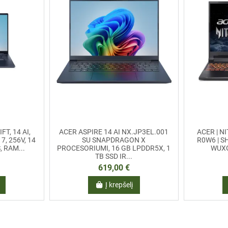
T, 14 AI,
ACER ASPIRE 14 AI NX.JP3EL.001
ACER | NI
7, 256V, 14
SU SNAPDRAGON X
R0W6 | SH
, RAM...
PROCESORIUMI, 16 GB LPDDR5X, 1
WUXGA
TB SSD IR...
619,00 €
Į krepšelį