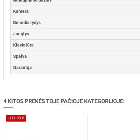
Atnaujinimo dažnis
Kamera
Belaidis ryšys
Jungtys
Klaviatūra
Spalva
Garantija
4 KITOS PREKĖS TOJE PAČIOJE KATEGORIJOJE:
-111,90 €