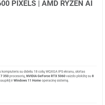
1600 PIXELS | AMD RYZEN AI
 kompiuteris su dideliu 18 colių WQXGA IPS ekranu, skirtas
 7 350
procesorių,
NVIDIA GeForce RTX 5060
vaizdo plokštę su
8
aupiklį ir
Windows 11 Home
operacinę sistemą.