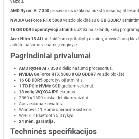
vaizdu.
AMD Ryzen AI 7 350
procesorius užtikrina aukštą našumą atliekant
NVIDIA GeForce RTX 5060
vaizdo plokštė su
8 GB GDDR7
atmintimi
16 GB DDR5 operatyvioji atmintis
užtikrina sklandų kelių programų
Acer Nitro 18 AI
turi žaidėjams pritaikytą dizainą, apšviečiamą klavia
aukšto našumo viename įrenginyje.
Pagrindiniai privalumai
AMD Ryzen AI 7 350
didelio našumo procesorius.
NVIDIA GeForce RTX 5060 8 GB GDDR7
vaizdo plokštė.
16 GB DDR5
operatyvioji atmintis.
1 TB PCIe NVMe SSD
greitam veikimui.
18 colių WQXGA IPS
ekranas.
2560 × 1600 raiška detaliam vaizdui.
Apšviečiama klaviatūra.
Windows 11 Home operacinė sistema.
Wi-Fi 6 ir Bluetooth 5.3 ryšys.
24 mėn. garantija.
Techninės specifikacijos