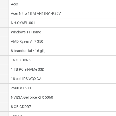
Acer
Acer Nitro 18 AI AN18-61-R25V
NH.QY6EL.001
Windows 11 Home
AMD Ryzen AI 7 350
8 branduoliai / 16 gijų
16 GB DDR5
1 TB PCIe NVMe SSD
18 col. IPS WQXGA
2560 × 1600
NVIDIA GeForce RTX 5060
8 GB GDDR7