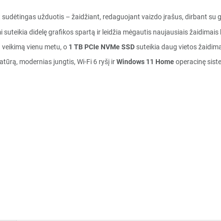
 sudėtingas užduotis – žaidžiant, redaguojant vaizdo įrašus, dirbant su
 suteikia didelę grafikos spartą ir leidžia mėgautis naujausiais žaidimai
 veikimą vienu metu, o
1 TB PCIe NVMe SSD
suteikia daug vietos žaidim
tūrą, modernias jungtis, Wi-Fi 6 ryšį ir
Windows 11 Home
operacinę siste