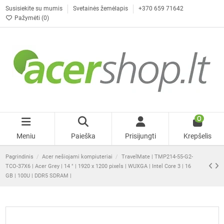
Susisiekite su mumis
Svetainės žemėlapis
+370 659 71642
Pažymėti (
0
)
0
Meniu
Paieška
Prisijungti
Krepšelis
Pagrindinis
Acer nešiojami kompiuteriai
TravelMate | TMP214-55-G2-
TCO-37X6 | Acer Grey | 14 " | 1920 x 1200 pixels | WUXGA | Intel Core 3 | 16
GB | 100U | DDR5 SDRAM |