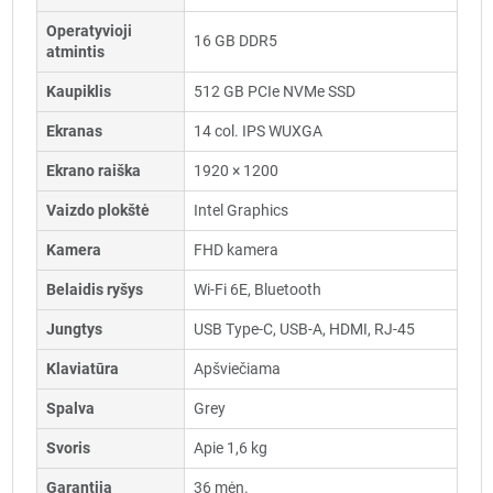
Operatyvioji
16 GB DDR5
atmintis
Kaupiklis
512 GB PCIe NVMe SSD
Ekranas
14 col. IPS WUXGA
Ekrano raiška
1920 × 1200
Vaizdo plokštė
Intel Graphics
Kamera
FHD kamera
Belaidis ryšys
Wi-Fi 6E, Bluetooth
Jungtys
USB Type-C, USB-A, HDMI, RJ-45
Klaviatūra
Apšviečiama
Spalva
Grey
Svoris
Apie 1,6 kg
Garantija
36 mėn.