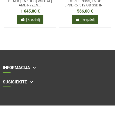
BLACK | 16 " | IPS | WUXGA |
CORE 3 N355, 16 GB
AMD RYZEN...
LPDDR5, 512 GB SSD IR...
1 645,00 €
586,00 €
Į krepšelį
Į krepšelį
INFORMACIJA
SUSISIEKITE