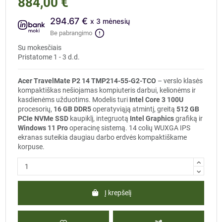
884,00 €
294.67 €
x 3 mėnesių
Be pabrangimo
Su mokesčiais
Pristatome 1 - 3 d.d.
Acer TravelMate P2 14 TMP214-55-G2-TCO
– verslo klasės
kompaktiškas nešiojamas kompiuteris darbui, kelionėms ir
kasdienėms užduotims. Modelis turi
Intel Core 3 100U
procesorių,
16 GB DDR5
operatyviąją atmintį, greitą
512 GB
PCIe NVMe SSD
kaupiklį, integruotą
Intel Graphics
grafiką ir
Windows 11 Pro
operacinę sistemą. 14 colių WUXGA IPS
ekranas suteikia daugiau darbo erdvės kompaktiškame
korpuse.
Į krepšelį