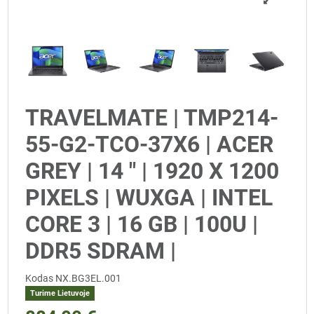
TRAVELMATE | TMP214-
55-G2-TCO-37X6 | ACER
GREY | 14 " | 1920 X 1200
PIXELS | WUXGA | INTEL
CORE 3 | 16 GB | 100U |
DDR5 SDRAM |
Kodas
NX.BG3EL.001
Turime Lietuvoje