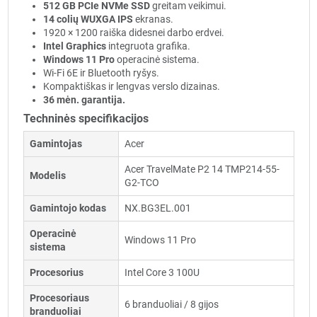
512 GB PCIe NVMe SSD
greitam veikimui.
14 colių WUXGA IPS
ekranas.
1920 × 1200 raiška didesnei darbo erdvei.
Intel Graphics
integruota grafika.
Windows 11 Pro
operacinė sistema.
Wi-Fi 6E ir Bluetooth ryšys.
Kompaktiškas ir lengvas verslo dizainas.
36 mėn. garantija.
Techninės specifikacijos
Gamintojas
Acer
Acer TravelMate P2 14 TMP214-55-
Modelis
G2-TCO
Gamintojo kodas
NX.BG3EL.001
Operacinė
Windows 11 Pro
sistema
Procesorius
Intel Core 3 100U
Procesoriaus
6 branduoliai / 8 gijos
branduoliai