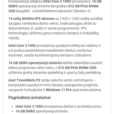
Kompiuteryje įdiegtas
Intel Core 3 100U
procesorius,
16 GB
DDR5
operatyvioji atmintis bei greitas
512 GB PCIe NVMe
SSD
kaupiklis. :contentReference[oaicite:1]{index=1}
14 colių WUXGA IPS ekranas
su 1920 × 1200 raiška suteikia
daugiau vertikalios darbo vietos, todėl patogiau dirbti su
dokumentais, el. paštu ir verslo programomis. IPS
technologija užtikrina gerus matymo kampus ir kokybišką
vaizdą.
Intel Core 3 100U
procesorius pasižymi efektyviu veikimu ir
yra puikus pasirinkimas kasdieniam darbui, naršymui
internete, vaizdo konferencijoms bei biuro užduotims.
16 GB DDR5 operatyvioji atmintis
leidžia sklandžiai naudoti
kelias programas vienu metu, o
512 GB PCIe NVMe SSD
užtikrina greitą sistemos paleidimą ir spartų failų perkėlimą.
Acer TravelMate P2
serija sukurta verslo vartotojams –
kompiuteris pasižymi tvirtu dizainu, patogiomis jungtimis,
saugumo funkcijomis ir
Windows 11 Pro
operacine sistema.
Pagrindiniai privalumai
Intel Core 3 100U
procesorius darbui ir produktyvumui.
16 GB DDR5
operatyvioji atmintis.