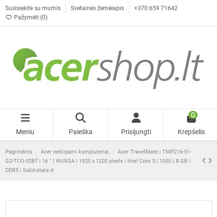
Susisiekite su mumis
Svetainės žemėlapis
+370 659 71642
Pažymėti (
0
)
0
Meniu
Paieška
Prisijungti
Krepšelis
Pagrindinis
Acer nešiojami kompiuteriai
Acer TravelMate | TMP216-51-
G2-TCO-32B7 | 16 " | WUXGA | 1920 x 1200 pixels | Intel Core 3 | 100U | 8 GB |
DDR5 | Solid-state d