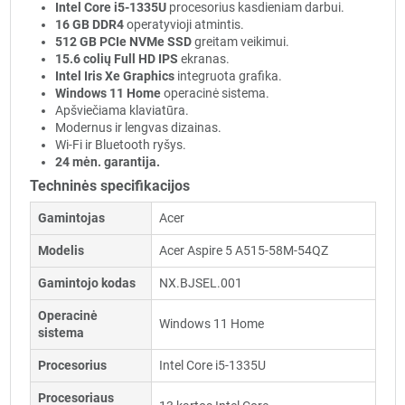
Intel Core i5-1335U
procesorius kasdieniam darbui.
16 GB DDR4
operatyvioji atmintis.
512 GB PCIe NVMe SSD
greitam veikimui.
15.6 colių Full HD IPS
ekranas.
Intel Iris Xe Graphics
integruota grafika.
Windows 11 Home
operacinė sistema.
Apšviečiama klaviatūra.
Modernus ir lengvas dizainas.
Wi-Fi ir Bluetooth ryšys.
24 mėn. garantija.
Techninės specifikacijos
Gamintojas
Acer
Modelis
Acer Aspire 5 A515-58M-54QZ
Gamintojo kodas
NX.BJSEL.001
Operacinė
Windows 11 Home
sistema
Procesorius
Intel Core i5-1335U
Procesoriaus