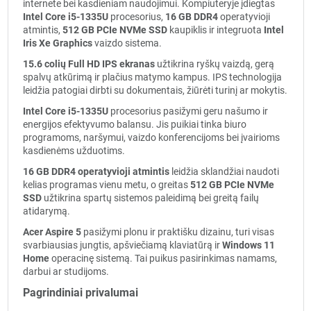
internete bei kasdieniam naudojimui. Kompiuteryje įdiegtas
Intel Core i5-1335U
procesorius,
16 GB DDR4
operatyvioji
atmintis,
512 GB PCIe NVMe SSD
kaupiklis ir integruota
Intel
Iris Xe Graphics
vaizdo sistema.
15.6 colių Full HD IPS ekranas
užtikrina ryškų vaizdą, gerą
spalvų atkūrimą ir plačius matymo kampus. IPS technologija
leidžia patogiai dirbti su dokumentais, žiūrėti turinį ar mokytis.
Intel Core i5-1335U
procesorius pasižymi geru našumo ir
energijos efektyvumo balansu. Jis puikiai tinka biuro
programoms, naršymui, vaizdo konferencijoms bei įvairioms
kasdienėms užduotims.
16 GB DDR4 operatyvioji atmintis
leidžia sklandžiai naudoti
kelias programas vienu metu, o greitas
512 GB PCIe NVMe
SSD
užtikrina spartų sistemos paleidimą bei greitą failų
atidarymą.
Acer Aspire 5
pasižymi plonu ir praktišku dizainu, turi visas
svarbiausias jungtis, apšviečiamą klaviatūrą ir
Windows 11
Home
operacinę sistemą. Tai puikus pasirinkimas namams,
darbui ar studijoms.
Pagrindiniai privalumai