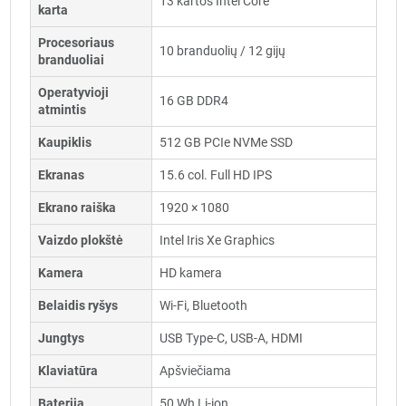
13 kartos Intel Core
karta
Procesoriaus
10 branduolių / 12 gijų
branduoliai
Operatyvioji
16 GB DDR4
atmintis
Kaupiklis
512 GB PCIe NVMe SSD
Ekranas
15.6 col. Full HD IPS
Ekrano raiška
1920 × 1080
Vaizdo plokštė
Intel Iris Xe Graphics
Kamera
HD kamera
Belaidis ryšys
Wi-Fi, Bluetooth
Jungtys
USB Type-C, USB-A, HDMI
Klaviatūra
Apšviečiama
Baterija
50 Wh Li-ion