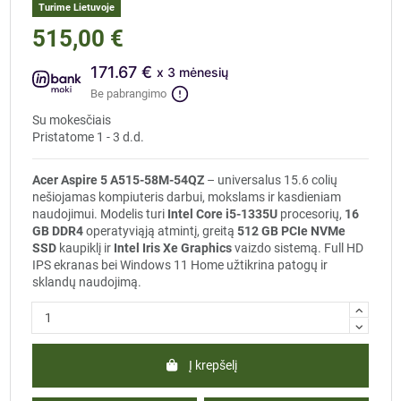
Turime Lietuvoje
515,00 €
171.67 €
x 3 mėnesių
Be pabrangimo
Su mokesčiais
Pristatome 1 - 3 d.d.
Acer Aspire 5 A515-58M-54QZ
– universalus 15.6 colių
nešiojamas kompiuteris darbui, mokslams ir kasdieniam
naudojimui. Modelis turi
Intel Core i5-1335U
procesorių,
16
GB DDR4
operatyviąją atmintį, greitą
512 GB PCIe NVMe
SSD
kaupiklį ir
Intel Iris Xe Graphics
vaizdo sistemą. Full HD
IPS ekranas bei Windows 11 Home užtikrina patogų ir
sklandų naudojimą.
Į krepšelį