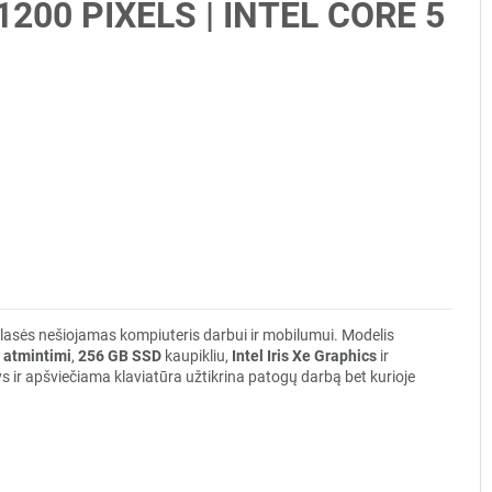
 1200 PIXELS | INTEL CORE 5
klasės nešiojamas kompiuteris darbui ir mobilumui. Modelis
 atmintimi
,
256 GB SSD
kaupikliu,
Intel Iris Xe Graphics
ir
ir apšviečiama klaviatūra užtikrina patogų darbą bet kurioje