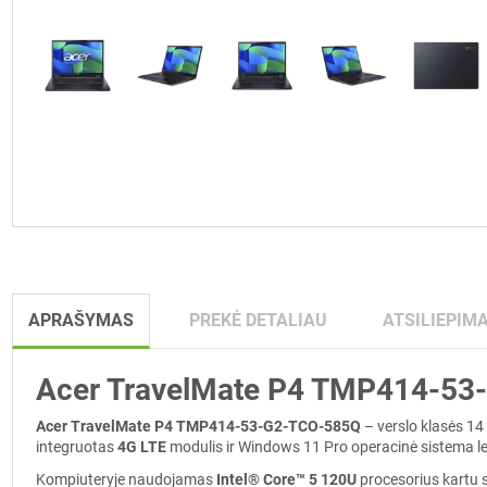
APRAŠYMAS
PREKĖ DETALIAU
ATSILIEPIMA
Acer TravelMate P4 TMP414-53-G
Acer TravelMate P4 TMP414-53-G2-TCO-585Q
– verslo klasės 1
integruotas
4G LTE
modulis ir Windows 11 Pro operacinė sistema leid
Kompiuteryje naudojamas
Intel® Core™ 5 120U
procesorius kartu 