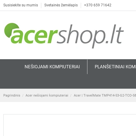
Susisiekite su mumis
Svetainės žemėlapis
+370 659 71642
NEŠIOJAMI KOMPIUTERIAI
PLANŠETINIAI KOM
Pagrindinis
Acer nešiojami kompiuteriai
Acer | TravelMate TMP414-53-G2-TCO-585Q 