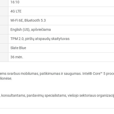
16:10
4G LTE
Wi-Fi 6E, Bluetooth 5.3
English (US), apšviečiama
TPM 2.0, pirštų atspaudų skaitytuvas
Slate Blue
36 mėn.
iems svarbus mobilumas, patikimumas ir saugumas. Intel® Core™ 5 proc
elionėse.
sultantams, pardavimų specialistams, viešojo sektoriaus organizacijom