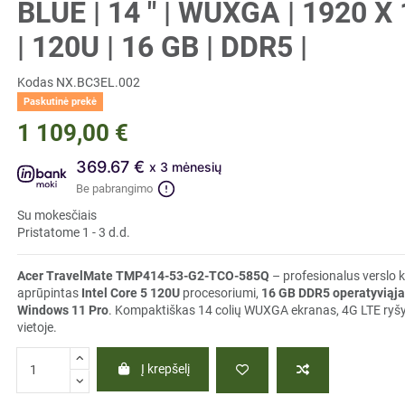
BLUE | 14 " | WUXGA | 1920 X
| 120U | 16 GB | DDR5 |
Kodas
NX.BC3EL.002
Paskutinė prekė
1 109,00 €
369.67 €
x 3 mėnesių
Be pabrangimo
Su mokesčiais
Pristatome 1 - 3 d.d.
Acer TravelMate TMP414-53-G2-TCO-585Q
– profesionalus verslo 
aprūpintas
Intel Core 5 120U
procesoriumi,
16 GB DDR5 operatyviąja
Windows 11 Pro
. Kompaktiškas 14 colių WUXGA ekranas, 4G LTE ryšys 
vietoje.
Į krepšelį