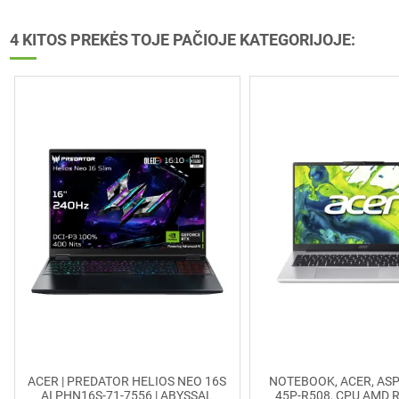
4 KITOS PREKĖS TOJE PAČIOJE KATEGORIJOJE:
ACER | PREDATOR HELIOS NEO 16S
NOTEBOOK, ACER, ASPI
AI PHN16S-71-7556 | ABYSSAL
45P-R508, CPU AMD R