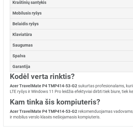
Kraštinių santykis
Mobilusis ryšys
Belaidis ryšys
Klaviatūra
Saugumas
Spalva
Garantija
Kodėl verta rinktis?
Acer TravelMate P4 TMP414-53-G2
sukurtas profesionalams, kur
LTE ryšys ir Windows 11 Pro leidžia efektyviai dirbti tiek biure, tiek k
Kam tinka šis kompiuteris?
Acer TravelMate P4 TMP414-53-G2
rekomenduojamas vadovams, kon
ir mobilus verslo klasės nešiojamasis kompiuteris.