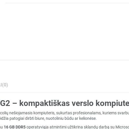
I
(0)
2 – kompaktiškas verslo kompiuter
4 colių nešiojamasis kompiuteris, sukurtas profesionalams, kuriems sva
žia patogiai dirbti biure, nuotoliniu būdu ar kelionėse.
su
16 GB DDR5
operatyviąja atmintimi užtikrina sklandų darbą su Micros