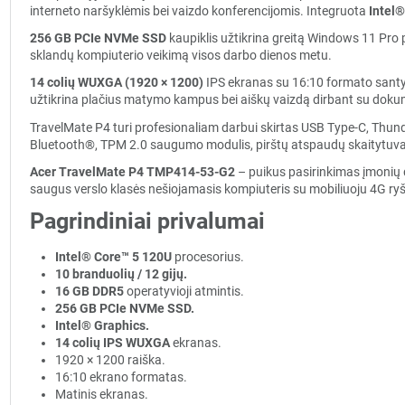
interneto naršyklėmis bei vaizdo konferencijomis. Integruota
Intel®
256 GB PCIe NVMe SSD
kaupiklis užtikrina greitą Windows 11 Pro 
sklandų kompiuterio veikimą visos darbo dienos metu.
14 colių WUXGA (1920 × 1200)
IPS ekranas su 16:10 formato santyk
užtikrina plačius matymo kampus bei aiškų vaizdą dirbant su dokum
TravelMate P4 turi profesionaliam darbui skirtas USB Type-C, Thunder
Bluetooth®, TPM 2.0 saugumo modulis, pirštų atspaudų skaitytuvas bei
Acer TravelMate P4 TMP414-53-G2
– puikus pasirinkimas įmonių 
saugus verslo klasės nešiojamasis kompiuteris su mobiliuoju 4G ryš
Pagrindiniai privalumai
Intel® Core™ 5 120U
procesorius.
10 branduolių / 12 gijų.
16 GB DDR5
operatyvioji atmintis.
256 GB PCIe NVMe SSD.
Intel® Graphics.
14 colių IPS WUXGA
ekranas.
1920 × 1200 raiška.
16:10 ekrano formatas.
Matinis ekranas.