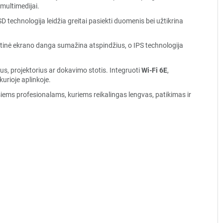
multimedijai.
technologija leidžia greitai pasiekti duomenis bei užtikrina
atinė ekrano danga sumažina atspindžius, o IPS technologija
us, projektorius ar dokavimo stotis. Integruoti
Wi-Fi 6E
,
urioje aplinkoje.
ems profesionalams, kuriems reikalingas lengvas, patikimas ir