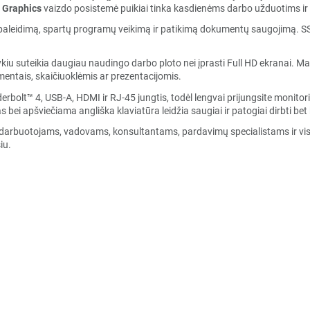
 Graphics
vaizdo posistemė puikiai tinka kasdienėms darbo užduotims ir 
paleidimą, spartų programų veikimą ir patikimą dokumentų saugojimą. SSD 
iu suteikia daugiau naudingo darbo ploto nei įprasti Full HD ekranai. M
entais, skaičiuoklėmis ar prezentacijomis.
bolt™ 4, USB-A, HDMI ir RJ-45 jungtis, todėl lengvai prijungsite monitori
 apšviečiama angliška klaviatūra leidžia saugiai ir patogiai dirbti bet k
darbuotojams, vadovams, konsultantams, pardavimų specialistams ir visi
iu.