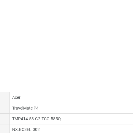
Acer
TravelMate P4
TMP414-53-G2-TCO-585Q
NX.BC3EL.002