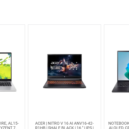
RE, AL15-
ACER | NITRO V 16 AI ANV16-42-
NOTEBOOK,
YZENT 7,
R1HB | SHALE BLACK | 16 " | IPS |
AI OLED, C