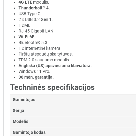
4G LTE
modulis.
Thunderbolt™ 4.
USB Type-C.
2 × USB 3.2 Gen 1.
HDMI.
RJ-45 Gigabit LAN.
Wi-Fi 6E.
Bluetooth® 5.3.
HD internetinė kamera.
Pirštų atspaudų skaitytuvas.
TPM 2.0 saugumo modulis.
Angliška (US) apšviečiama klaviatūra.
Windows 11 Pro.
36 mėn. garantija.
Techninės specifikacijos
Gamintojas
Serija
Modelis
Gamintojo kodas