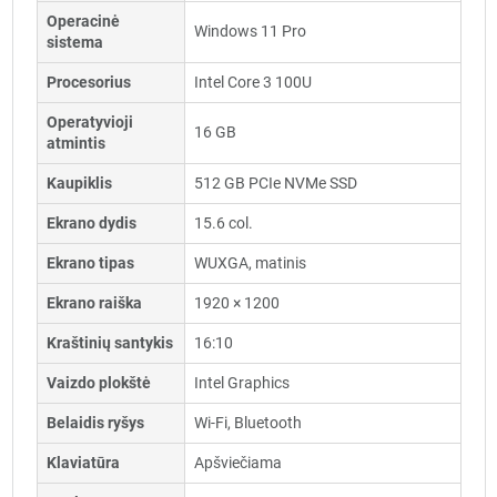
Operacinė
Windows 11 Pro
sistema
Procesorius
Intel Core 3 100U
Operatyvioji
16 GB
atmintis
Kaupiklis
512 GB PCIe NVMe SSD
Ekrano dydis
15.6 col.
Ekrano tipas
WUXGA, matinis
Ekrano raiška
1920 × 1200
Kraštinių santykis
16:10
Vaizdo plokštė
Intel Graphics
Belaidis ryšys
Wi-Fi, Bluetooth
Klaviatūra
Apšviečiama