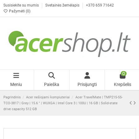
Susisiekite su mumis
Svetainės žemėlapis
+370 659 71642
Pažymėti (
0
)
0
Meniu
Paieška
Prisijungti
Krepšelis
Pagrindinis
Acer nešiojami kompiuteriai
Acer TravelMate | TMP215-55-
TCO-3817 | Grey | 15.6 " | WUXGA | Intel Core 3 | 100U | 16 GB | Solid-state
drive capacity 512 GB