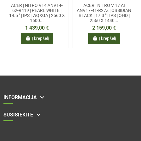
ACER | NITRO V14 ANV14-
ACER | NITRO V 17 AI
62-R419 | PEARL WHITE |
ANV17-41-R27Z | OBSIDIAN
14.5 " | IPS | WQXGA | 2560 X
BLACK | 17.3 " | IPS | QHD |
1600...
2560 X 1440...
1 439,00 €
2 159,00 €
Į krepšelį
Į krepšelį
INFORMACIJA
SUSISIEKITE