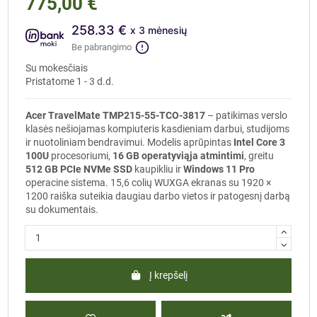
775,00 €
258.33 €
x 3 mėnesių
Be pabrangimo
Su mokesčiais
Pristatome 1 - 3 d.d.
Acer TravelMate TMP215-55-TCO-3817
– patikimas verslo
klasės nešiojamas kompiuteris kasdieniam darbui, studijoms
ir nuotoliniam bendravimui. Modelis aprūpintas
Intel Core 3
100U
procesoriumi,
16 GB operatyviąja atmintimi
, greitu
512 GB PCIe NVMe SSD
kaupikliu ir
Windows 11 Pro
operacine sistema. 15,6 colių WUXGA ekranas su 1920 ×
1200 raiška suteikia daugiau darbo vietos ir patogesnį darbą
su dokumentais.
Į krepšelį