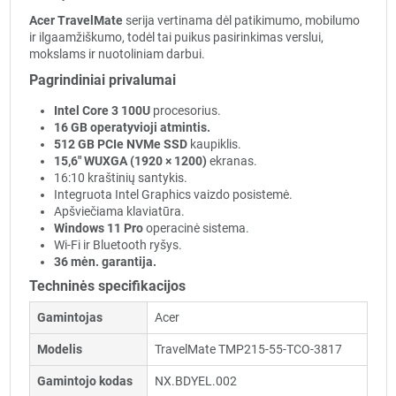
Acer TravelMate
serija vertinama dėl patikimumo, mobilumo
ir ilgaamžiškumo, todėl tai puikus pasirinkimas verslui,
mokslams ir nuotoliniam darbui.
Pagrindiniai privalumai
Intel Core 3 100U
procesorius.
16 GB operatyvioji atmintis.
512 GB PCIe NVMe SSD
kaupiklis.
15,6" WUXGA (1920 × 1200)
ekranas.
16:10 kraštinių santykis.
Integruota Intel Graphics vaizdo posistemė.
Apšviečiama klaviatūra.
Windows 11 Pro
operacinė sistema.
Wi-Fi ir Bluetooth ryšys.
36 mėn. garantija.
Techninės specifikacijos
Gamintojas
Acer
Modelis
TravelMate TMP215-55-TCO-3817
Gamintojo kodas
NX.BDYEL.002