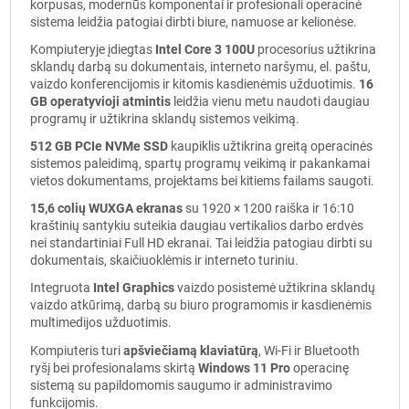
korpusas, modernūs komponentai ir profesionali operacinė
sistema leidžia patogiai dirbti biure, namuose ar kelionėse.
Kompiuteryje įdiegtas
Intel Core 3 100U
procesorius užtikrina
sklandų darbą su dokumentais, interneto naršymu, el. paštu,
vaizdo konferencijomis ir kitomis kasdienėmis užduotimis.
16
GB operatyvioji atmintis
leidžia vienu metu naudoti daugiau
programų ir užtikrina sklandų sistemos veikimą.
512 GB PCIe NVMe SSD
kaupiklis užtikrina greitą operacinės
sistemos paleidimą, spartų programų veikimą ir pakankamai
vietos dokumentams, projektams bei kitiems failams saugoti.
15,6 colių WUXGA ekranas
su 1920 × 1200 raiška ir 16:10
kraštinių santykiu suteikia daugiau vertikalios darbo erdvės
nei standartiniai Full HD ekranai. Tai leidžia patogiau dirbti su
dokumentais, skaičiuoklėmis ir interneto turiniu.
Integruota
Intel Graphics
vaizdo posistemė užtikrina sklandų
vaizdo atkūrimą, darbą su biuro programomis ir kasdienėmis
multimedijos užduotimis.
Kompiuteris turi
apšviečiamą klaviatūrą
, Wi-Fi ir Bluetooth
ryšį bei profesionalams skirtą
Windows 11 Pro
operacinę
sistemą su papildomomis saugumo ir administravimo
funkcijomis.