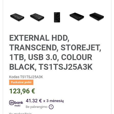
EXTERNAL HDD,
TRANSCEND, STOREJET,
1TB, USB 3.0, COLOUR
BLACK, TS1TSJ25A3K
Kodas
TS1TSJ25A3K
Paskutinė prekė
123,96 €
41.32 €
x 3 mėnesių
Be pabrangimo