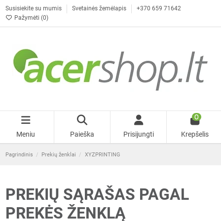
Susisiekite su mumis
Svetainės žemėlapis
+370 659 71642
Pažymėti (
0
)
0
Meniu
Paieška
Prisijungti
Krepšelis
Pagrindinis
Prekių ženklai
XYZPRINTING
PREKIŲ SĄRAŠAS PAGAL
PREKĖS ŽENKLĄ