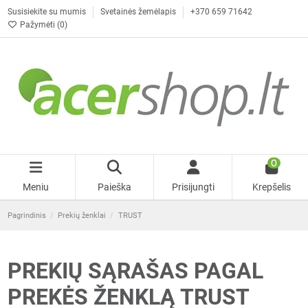
Susisiekite su mumis
Svetainės žemėlapis
+370 659 71642
Pažymėti (
0
)
0
Meniu
Paieška
Prisijungti
Krepšelis
Pagrindinis
Prekių ženklai
TRUST
PREKIŲ SĄRAŠAS PAGAL
PREKĖS ŽENKLĄ TRUST