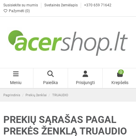
Susisiekite su mumis
Svetainės žemėlapis
+370 659 71642
Pažymėti (
0
)
0
Meniu
Paieška
Prisijungti
Krepšelis
Pagrindinis
Prekių ženklai
TRUAUDIO
PREKIŲ SĄRAŠAS PAGAL
PREKĖS ŽENKLĄ TRUAUDIO