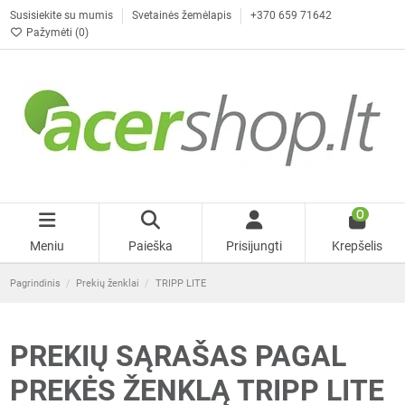
Susisiekite su mumis
Svetainės žemėlapis
+370 659 71642
Pažymėti (
0
)
0
Meniu
Paieška
Prisijungti
Krepšelis
Pagrindinis
Prekių ženklai
TRIPP LITE
PREKIŲ SĄRAŠAS PAGAL
PREKĖS ŽENKLĄ TRIPP LITE