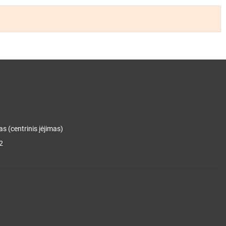
s (centrinis įėjimas)
2