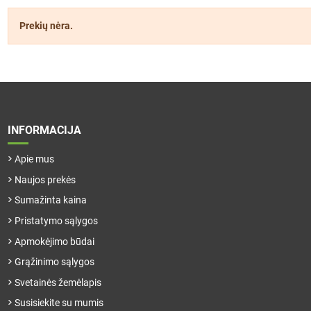
Prekių nėra.
INFORMACIJA
Apie mus
Naujos prekės
Sumažinta kaina
Pristatymo sąlygos
Apmokėjimo būdai
Grąžinimo sąlygos
Svetainės žemėlapis
Susisiekite su mumis