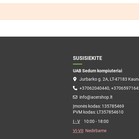
SUSISIEKITE
UAB Sedum kompiuteriai
Jurbarko g. 2A, LT-47183 Kauna
+37062040440, +3706597164
info@acershop.lt
Įmonės kodas: 135785469
PVM kodas: LT357854610
I - V
10:00 - 18:00
VI-VII
Nedirbame