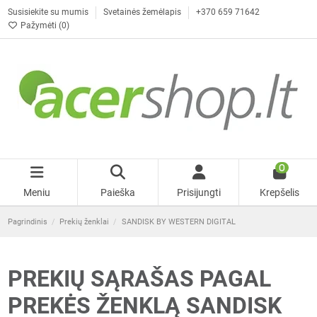
Susisiekite su mumis
Svetainės žemėlapis
+370 659 71642
Pažymėti (
0
)
0
Meniu
Paieška
Prisijungti
Krepšelis
Pagrindinis
Prekių ženklai
SANDISK BY WESTERN DIGITAL
PREKIŲ SĄRAŠAS PAGAL
PREKĖS ŽENKLĄ SANDISK