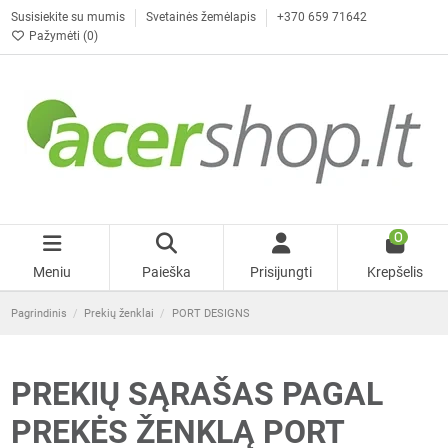
Susisiekite su mumis
Svetainės žemėlapis
+370 659 71642
Pažymėti (
0
)
0
Meniu
Paieška
Prisijungti
Krepšelis
Pagrindinis
Prekių ženklai
PORT DESIGNS
PREKIŲ SĄRAŠAS PAGAL
PREKĖS ŽENKLĄ PORT