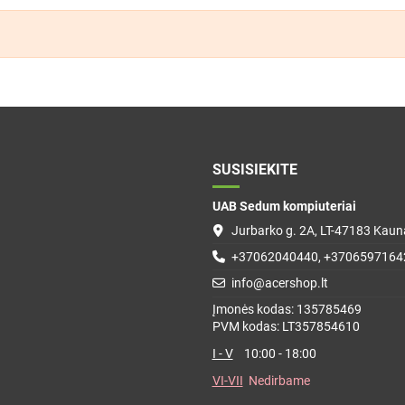
SUSISIEKITE
UAB Sedum kompiuteriai
Jurbarko g. 2A, LT-47183 Kauna
+37062040440, +3706597164
info@acershop.lt
Įmonės kodas: 135785469
PVM kodas: LT357854610
I - V
10:00 - 18:00
VI-VII
Nedirbame