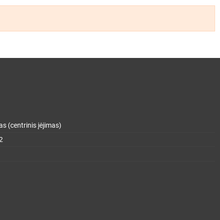
s (centrinis įėjimas)
2