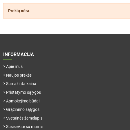
Prekių nėra.
INFORMACIJA
Apie mus
Naujos prekės
Sumažinta kaina
Pristatymo sąlygos
Apmokėjimo būdai
Grąžinimo sąlygos
Svetainės žemėlapis
Susisiekite su mumis