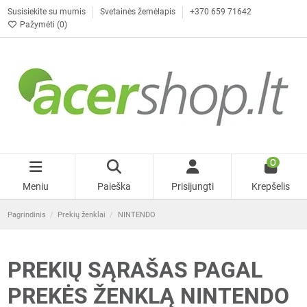
Susisiekite su mumis
Svetainės žemėlapis
+370 659 71642
Pažymėti (
0
)
0
Meniu
Paieška
Prisijungti
Krepšelis
Pagrindinis
Prekių ženklai
NINTENDO
PREKIŲ SĄRAŠAS PAGAL
PREKĖS ŽENKLĄ NINTENDO