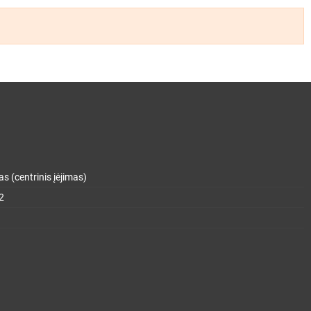
s (centrinis įėjimas)
2