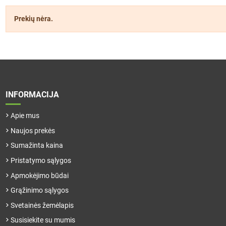
Prekių nėra.
INFORMACIJA
Apie mus
Naujos prekės
Sumažinta kaina
Pristatymo sąlygos
Apmokėjimo būdai
Grąžinimo sąlygos
Svetainės žemėlapis
Susisiekite su mumis