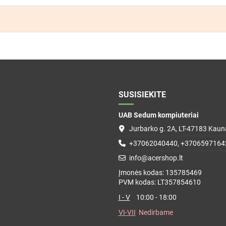
SUSISIEKITE
UAB Sedum kompiuteriai
Jurbarko g. 2A, LT-47183 Kauna
+37062040440, +3706597164
info@acershop.lt
Įmonės kodas: 135785469
PVM kodas: LT357854610
I - V
10:00 - 18:00
VI-VII
Nedirbame