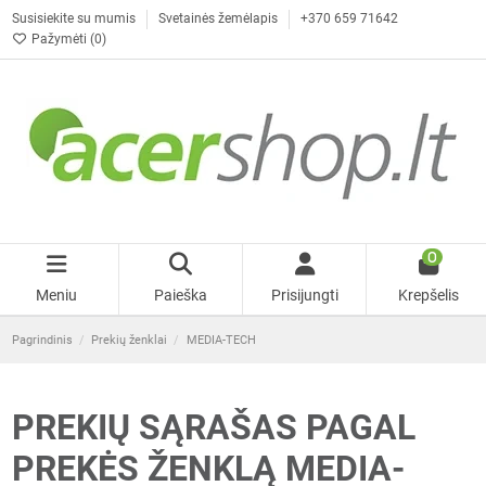
Susisiekite su mumis
Svetainės žemėlapis
+370 659 71642
Pažymėti (
0
)
0
Meniu
Paieška
Prisijungti
Krepšelis
Pagrindinis
Prekių ženklai
MEDIA-TECH
PREKIŲ SĄRAŠAS PAGAL
PREKĖS ŽENKLĄ MEDIA-