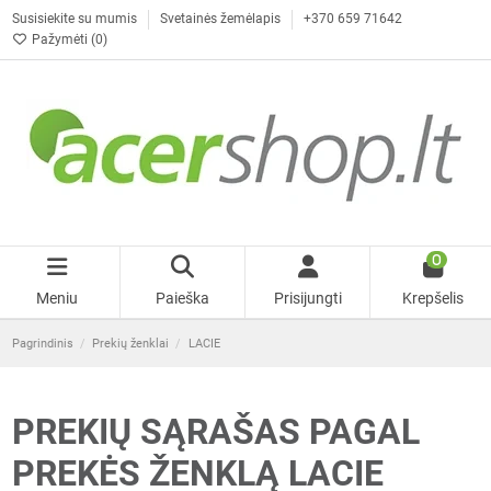
Susisiekite su mumis
Svetainės žemėlapis
+370 659 71642
Pažymėti (
0
)
0
Meniu
Paieška
Prisijungti
Krepšelis
Pagrindinis
Prekių ženklai
LACIE
PREKIŲ SĄRAŠAS PAGAL
PREKĖS ŽENKLĄ LACIE