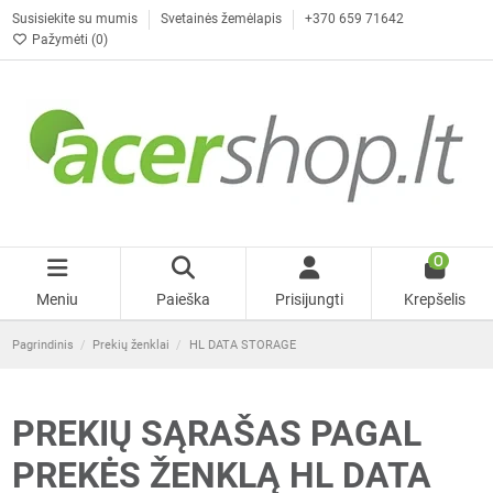
Susisiekite su mumis
Svetainės žemėlapis
+370 659 71642
Pažymėti (
0
)
0
Meniu
Paieška
Prisijungti
Krepšelis
Pagrindinis
Prekių ženklai
HL DATA STORAGE
PREKIŲ SĄRAŠAS PAGAL
PREKĖS ŽENKLĄ HL DATA