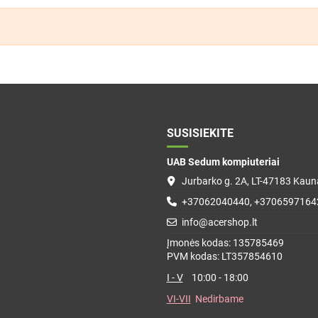
SUSISIEKITE
UAB Sedum kompiuteriai
Jurbarko g. 2A, LT-47183 Kauna
+37062040440, +3706597164
info@acershop.lt
Įmonės kodas: 135785469
PVM kodas: LT357854610
I - V
10:00 - 18:00
VI-VII
Nedirbame