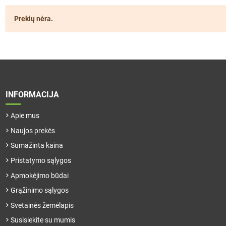
Prekių nėra.
INFORMACIJA
Apie mus
Naujos prekės
Sumažinta kaina
Pristatymo sąlygos
Apmokėjimo būdai
Grąžinimo sąlygos
Svetainės žemėlapis
Susisiekite su mumis