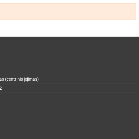
s (centrinis įėjimas)
2