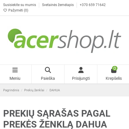
Susisiekite su mumis
Svetainės žemėlapis
+370 659 71642
Pažymėti (
0
)
0
Meniu
Paieška
Prisijungti
Krepšelis
Pagrindinis
Prekių ženklai
DAHUA
PREKIŲ SĄRAŠAS PAGAL
PREKĖS ŽENKLĄ DAHUA