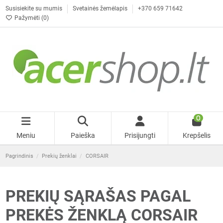
Susisiekite su mumis
Svetainės žemėlapis
+370 659 71642
Pažymėti (
0
)
0
Meniu
Paieška
Prisijungti
Krepšelis
Pagrindinis
Prekių ženklai
CORSAIR
PREKIŲ SĄRAŠAS PAGAL
PREKĖS ŽENKLĄ CORSAIR