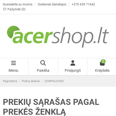
Susisiekite su mumis
Svetainės žemėlapis
+370 659 71642
Pažymėti (
0
)
0
Meniu
Paieška
Prisijungti
Krepšelis
Pagrindinis
Prekių ženklai
COMPULOCKS
PREKIŲ SĄRAŠAS PAGAL
PREKĖS ŽENKLĄ