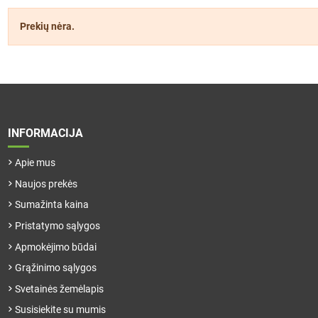
Prekių nėra.
INFORMACIJA
Apie mus
Naujos prekės
Sumažinta kaina
Pristatymo sąlygos
Apmokėjimo būdai
Grąžinimo sąlygos
Svetainės žemėlapis
Susisiekite su mumis