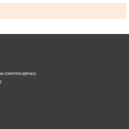
s (centrinis įėjimas)
2