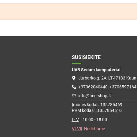
SUSISIEKITE
UAB Sedum kompiuteriai
Jurbarko g. 2A, LT-47183 Kauna
+37062040440, +3706597164
info@acershop.lt
Įmonės kodas: 135785469
PVM kodas: LT357854610
I - V
10:00 - 18:00
VI-VII
Nedirbame