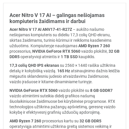
Acer Nitro V 17 AI – galingas nešiojamas
kompiuteris žaidimams ir darbui
Acer Nitro V 17 AI ANV17-41-R27Z
– aukšto našumo
nešiojamas kompiuteris su dideliu 17,3 colių QHD ekranu,
skirtas žaidimams, turinio kūrimui ir reiklioms kasdienėms
užduotims. Kompiuteryje naudojamas
AMD Ryzen 7 260
procesorius,
NVIDIA GeForce RTX 5060
vaizdo plokštė,
32 GB
DDR5
operatyvioji atmintis ir
1 TB SSD
kaupiklis.
17,3 colių QHD IPS ekranas
su 2560 × 1440 raiška užtikrina
detalų ir kokybišką vaizdą.
165 Hz
atsinaujinimo dažnis leidžia
mėgautis sklandesniu judesio atvaizdavimu žaidimuose,
vaizdo įrašuose ir kitame dinaminiame turinyje.
NVIDIA GeForce RTX 5060
vaizdo plokštė su
8 GB GDDR7
vaizdo atmintimi suteikia didelį grafikos našumą
šiuolaikiniuose žaidimuose bei kūrybinėse programose. RTX
technologijos užtikrina pažangų apšvietimą, geresnę vaizdo
kokybę ir efektyvesnį grafinių užduočių apdorojimą.
AMD Ryzen 7 260
procesorius kartu su
32 GB DDR5
operatyviąja atmintimi užtikrina greitą sistemos veikimą ir