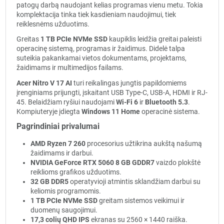
patogų darbą naudojant kelias programas vienu metu. Tokia
komplektacija tinka tiek kasdieniam naudojimui, tiek
reiklesnėms užduotims.
Greitas
1 TB PCIe NVMe SSD
kaupiklis leidžia greitai paleisti
operacinę sistemą, programas ir žaidimus. Didelė talpa
suteikia pakankamai vietos dokumentams, projektams,
žaidimams ir multimedijos failams.
Acer Nitro V 17 AI
turi reikalingas jungtis papildomiems
įrenginiams prijungti, įskaitant USB Type-C, USB-A, HDMI ir RJ-
45. Belaidžiam ryšiui naudojami
Wi-Fi 6
ir
Bluetooth 5.3
.
Kompiuteryje įdiegta
Windows 11 Home
operacinė sistema.
Pagrindiniai privalumai
AMD Ryzen 7 260
procesorius užtikrina aukštą našumą
žaidimams ir darbui.
NVIDIA GeForce RTX 5060 8 GB GDDR7
vaizdo plokštė
reiklioms grafikos užduotims.
32 GB DDR5
operatyvioji atmintis sklandžiam darbui su
keliomis programomis.
1 TB PCIe NVMe SSD
greitam sistemos veikimui ir
duomenų saugojimui.
17,3 colių QHD IPS
ekranas su 2560 × 1440 raiška.