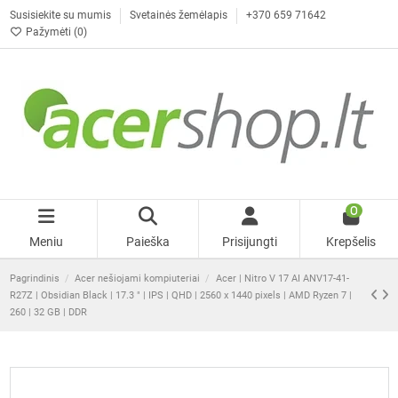
Susisiekite su mumis
Svetainės žemėlapis
+370 659 71642
Pažymėti (
0
)
0
Meniu
Paieška
Prisijungti
Krepšelis
Pagrindinis
Acer nešiojami kompiuteriai
Acer | Nitro V 17 AI ANV17-41-
R27Z | Obsidian Black | 17.3 " | IPS | QHD | 2560 x 1440 pixels | AMD Ryzen 7 |
260 | 32 GB | DDR