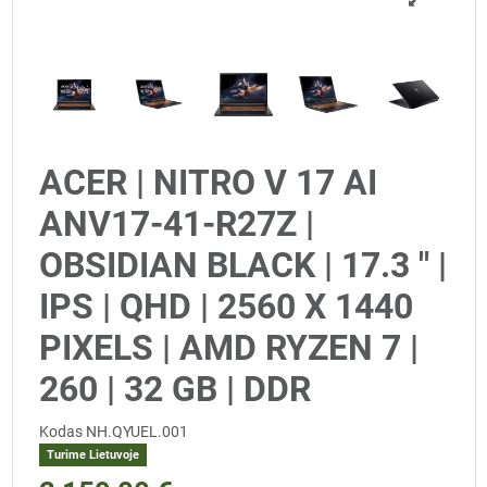
ACER | NITRO V 17 AI
ANV17-41-R27Z |
OBSIDIAN BLACK | 17.3 " |
IPS | QHD | 2560 X 1440
PIXELS | AMD RYZEN 7 |
260 | 32 GB | DDR
Kodas
NH.QYUEL.001
Turime Lietuvoje