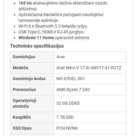
165 Hz
atsinaujinimo dažnis sklandžiam vaizdo
atkūrimui.
Apšviečiama klaviatūra patogiam naudojimui
tamsesnėje aplinkoje.
Wi-Fi 6 ir Bluetooth 5.3 belaidis ryšys.
USB Type-C, HDMI ir RJ-45 jungtys.
Windows 11 Home
operacinė sistema.
Techninės specifikacijos
Gamintojas
Acer
Modelis
Acer Nitro V 17 AI ANV17-41-R27Z
Gamintojo kodas
NH.QYUEL.001
Procesorius
AMD Ryzen 7 260
Operatyvioji
32 GB DDR5
atmintis
Kaupiklis
1 TB SSD
SSD tipas
PCIe NVMe