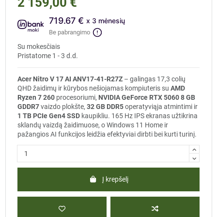
2 159,00 €
719.67 €
x 3 mėnesių
Be pabrangimo
Su mokesčiais
Pristatome 1 - 3 d.d.
Acer Nitro V 17 AI ANV17-41-R27Z
– galingas 17,3 colių
QHD žaidimų ir kūrybos nešiojamas kompiuteris su
AMD
Ryzen 7 260
procesoriumi,
NVIDIA GeForce RTX 5060 8 GB
GDDR7
vaizdo plokšte,
32 GB DDR5
operatyviąja atmintimi ir
1 TB PCIe Gen4 SSD
kaupikliu. 165 Hz IPS ekranas užtikrina
sklandų vaizdą žaidimuose, o Windows 11 Home ir
pažangios AI funkcijos leidžia efektyviai dirbti bei kurti turinį.
Į krepšelį