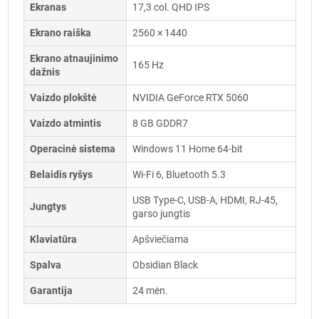
Ekranas
17,3 col. QHD IPS
Ekrano raiška
2560 × 1440
Ekrano atnaujinimo
165 Hz
dažnis
Vaizdo plokštė
NVIDIA GeForce RTX 5060
Vaizdo atmintis
8 GB GDDR7
Operacinė sistema
Windows 11 Home 64-bit
Belaidis ryšys
Wi-Fi 6, Bluetooth 5.3
USB Type-C, USB-A, HDMI, RJ-45,
Jungtys
garso jungtis
Klaviatūra
Apšviečiama
Spalva
Obsidian Black
Garantija
24 mėn.