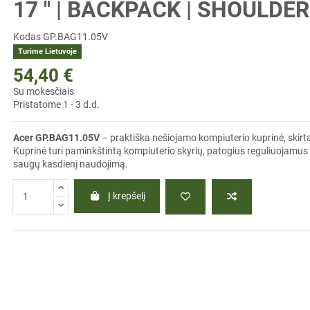
17 " | BACKPACK | SHOULDE
Kodas
GP.BAG11.05V
Turime Lietuvoje
54,40 €
Su mokesčiais
Pristatome 1 - 3 d.d.
Acer GP.BAG11.05V
– praktiška nešiojamo kompiuterio kuprinė, skir
Kuprinė turi paminkštintą kompiuterio skyrių, patogius reguliuojamus 
saugų kasdienį naudojimą.
Į krepšelį