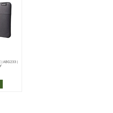
| ABG233 |
Y