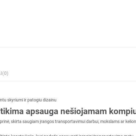
I
(0)
u skyriumi ir patogiu dizainu
tikima apsauga nešiojamam kompiute
prinė, skirta saugiam įrangos transportavimui darbui, mokslams ar kelio