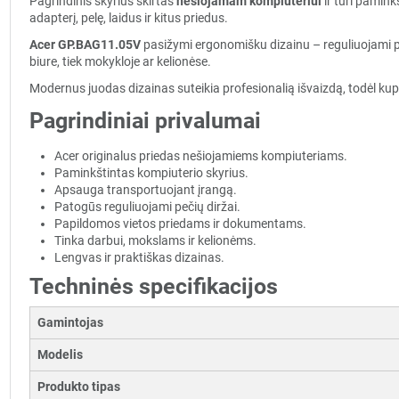
Pagrindinis skyrius skirtas
nešiojamam kompiuteriui
ir turi pamink
adapterį, pelę, laidus ir kitus priedus.
Acer GP.BAG11.05V
pasižymi ergonomišku dizainu – reguliuojami peč
biure, tiek mokykloje ar kelionėse.
Modernus juodas dizainas suteikia profesionalią išvaizdą, todėl kupr
Pagrindiniai privalumai
Acer originalus priedas nešiojamiems kompiuteriams.
Paminkštintas kompiuterio skyrius.
Apsauga transportuojant įrangą.
Patogūs reguliuojami pečių diržai.
Papildomos vietos priedams ir dokumentams.
Tinka darbui, mokslams ir kelionėms.
Lengvas ir praktiškas dizainas.
Techninės specifikacijos
Gamintojas
Modelis
Produkto tipas