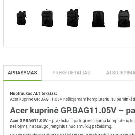
APRAŠYMAS
PREKĖ DETALIAU
ATSILIEPIMA
Nuotraukos ALT tekstas:
Acer kuprinė GP.BAG11.05V nešiojamam kompiuteriui su paminkštint
Acer kuprinė GP.BAG11.05V – pa
Acer GP.BAG11.05V
– praktiška ir patogi nešiojamo kompiuterio ku
nešiojimą ir apsaugo įrenginius nuo smulkių pažeidimų.