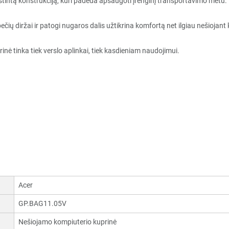
štintą konstrukciją, kuri padeda apsaugoti įrenginį transportavimo metu.
ių diržai ir patogi nugaros dalis užtikrina komfortą net ilgiau nešiojant 
inė tinka tiek verslo aplinkai, tiek kasdieniam naudojimui.
Acer
GP.BAG11.05V
Nešiojamo kompiuterio kuprinė