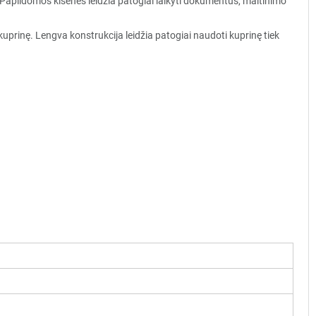
 Papildomos kišenės leidžia patogiai laikyti dokumentus, maitinimo
kuprinę. Lengva konstrukcija leidžia patogiai naudoti kuprinę tiek