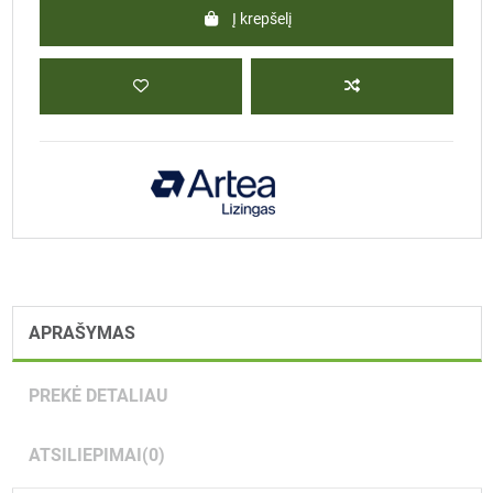
Į krepšelį
APRAŠYMAS
PREKĖ DETALIAU
ATSILIEPIMAI
(0)