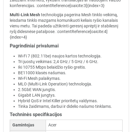
žaidžiant internetu, vykdant transliacijas ar naudojant vaizdo
konferencijas. :contentReference[oaicite:3]{index=3}
Multi-Link Mesh
technologija pagerina Mesh tinklo veikimą,
leisdama tinklo mazgams komunikuoti keliais ryšio kanalais
vienu metu. Tai padeda užtikrinti geresnį aprėptį ir stabilesnį
ryšį didesnėse patalpose. :contentReference[oaicite:4]
{index=4}
Pagrindiniai privalumai
Wi-Fi 7 (802.11be) naujos kartos technologija.
Tri juostų veikimas: 2,4 GHz / 5 GHz / 6 GHz.
Iki 10755 Mbps belaidžio ryšio greitis.
BE11000 klasės našumas.
Wi-Fi Mesh palaikymas.
MLO (Multi-Link Operation) technologija.
2.5GbE WAN jungtis.
Gigabit LAN jungtys.
Hybrid QoS ir Intel Killer prioritetų valdymas.
Tinka žaidimams, darbui ir didelio našumo tinklams.
Techninės specifikacijos
Gamintojas
Acer