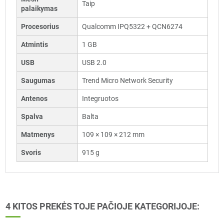
Taip
palaikymas
Procesorius
Qualcomm IPQ5322 + QCN6274
Atmintis
1 GB
USB
USB 2.0
Saugumas
Trend Micro Network Security
Antenos
Integruotos
Spalva
Balta
Matmenys
109 × 109 × 212 mm
Svoris
915 g
4 KITOS PREKĖS TOJE PAČIOJE KATEGORIJOJE: