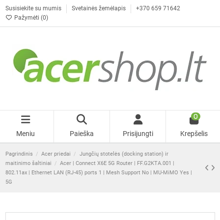
Susisiekite su mumis
Svetainės žemėlapis
+370 659 71642
Pažymėti (
0
)
0
Meniu
Paieška
Prisijungti
Krepšelis
Pagrindinis
Acer priedai
Jungčių stotelės (docking station) ir
maitinimo šaltiniai
Acer | Connect X6E 5G Router | FF.G2KTA.001 |
802.11ax | Ethernet LAN (RJ-45) ports 1 | Mesh Support No | MU-MiMO Yes |
5G