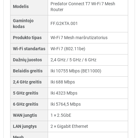
Predator Connect T7 Wi-Fi 7 Mesh
Modelis
Router
Gamintojo
FF.G2KTA.001
kodas
Produkto tipas
Wi-Fi 7 Mesh maršrutizatorius
Wi-Fi standartas
Wi-Fi 7 (802.11be)
Dažnių juostos
2,4 GHz / 5 GHz / 6 GHz
Belaidis greitis
Iki 10755 Mbps (BE11000)
2,4 GHz greitis
Iki 688 Mbps
5 GHz greitis
Iki 4323 Mbps
6 GHz greitis
Iki 5764,5 Mbps
WAN jungtis
1 × 2.5GbE
LAN jungtys
2 × Gigabit Ethernet
Mesh