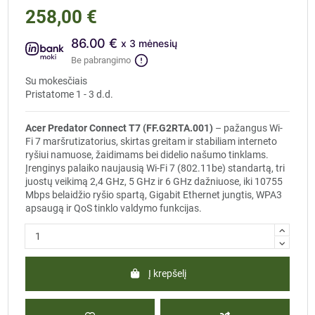
258,00 €
86.00 €
x 3 mėnesių
Be pabrangimo
Su mokesčiais
Pristatome 1 - 3 d.d.
Acer Predator Connect T7 (FF.G2RTA.001)
– pažangus Wi-
Fi 7 maršrutizatorius, skirtas greitam ir stabiliam interneto
ryšiui namuose, žaidimams bei didelio našumo tinklams.
Įrenginys palaiko naujausią Wi-Fi 7 (802.11be) standartą, tri
juostų veikimą 2,4 GHz, 5 GHz ir 6 GHz dažniuose, iki 10755
Mbps belaidžio ryšio spartą, Gigabit Ethernet jungtis, WPA3
apsaugą ir QoS tinklo valdymo funkcijas.
Į krepšelį