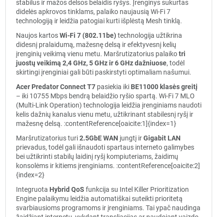
stabilus ir mažos delsos belaidis ryšys. Įrenginys sukurtas
didelės apkrovos tinklams, palaiko naujausią Wi-Fi 7
technologiją ir leidžia patogiai kurti išplėstą Mesh tinklą.
Naujos kartos
Wi-Fi 7 (802.11be)
technologija užtikrina
didesnį pralaidumą, mažesnę delsą ir efektyvesnį kelių
įrenginių veikimą vienu metu. Maršrutizatorius palaiko
tri
juostų veikimą 2,4 GHz, 5 GHz ir 6 GHz dažniuose
, todėl
skirtingi įrenginiai gali būti paskirstyti optimaliam našumui.
Acer Predator Connect T7
pasiekia iki
BE11000 klasės greitį
– iki 10755 Mbps bendrą belaidžio ryšio spartą. Wi-Fi 7 MLO
(Multi-Link Operation) technologija leidžia įrenginiams naudoti
kelis dažnių kanalus vienu metu, užtikrinant stabilesnį ryšį ir
mažesnę delsą. :contentReference[oaicite:1]{index=1}
Maršrutizatorius turi
2.5GbE WAN
jungtį ir
Gigabit LAN
prievadus, todėl gali išnaudoti spartaus interneto galimybes
bei užtikrinti stabilų laidinį ryšį kompiuteriams, žaidimų
konsolėms ir kitiems įrenginiams. :contentReference[oaicite:2]
{index=2}
Integruota
Hybrid QoS
funkcija su Intel Killer Prioritization
Engine palaikymu leidžia automatiškai suteikti prioritetą
svarbiausioms programoms ir įrenginiams. Tai ypač naudinga