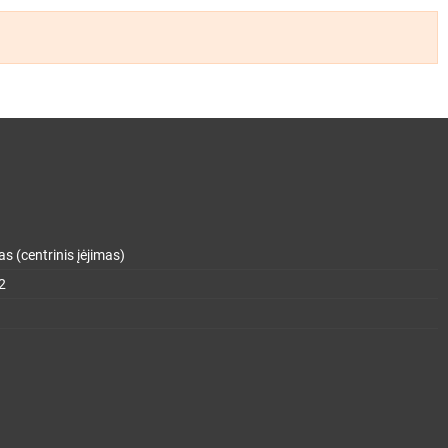
s (centrinis įėjimas)
2