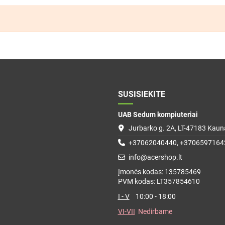
SUSISIEKITE
UAB Sedum kompiuteriai
Jurbarko g. 2A, LT-47183 Kauna
+37062040440, +3706597164
info@acershop.lt
Įmonės kodas: 135785469
PVM kodas: LT357854610
I - V
10:00 - 18:00
VI-VII
Nedirbame