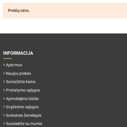
Prekių nėra.
INFORMACIJA
Apie mus
Naujos prekės
Sumažinta kaina
Pristatymo sąlygos
Apmokėjimo būdai
Grąžinimo sąlygos
Svetainės žemėlapis
Susisiekite su mumis