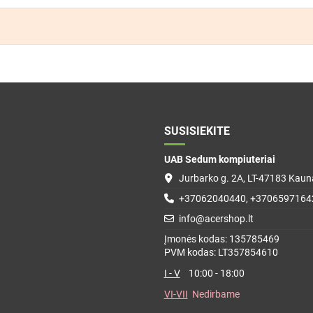
SUSISIEKITE
UAB Sedum kompiuteriai
Jurbarko g. 2A, LT-47183 Kauna
+37062040440, +3706597164
info@acershop.lt
Įmonės kodas: 135785469
PVM kodas: LT357854610
I - V
10:00 - 18:00
VI-VII
Nedirbame