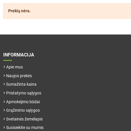
Prekių nėra.
INFORMACIJA
Apie mus
Naujos prekės
Sumažinta kaina
Pristatymo sąlygos
Apmokėjimo būdai
Grąžinimo sąlygos
Svetainės žemėlapis
Susisiekite su mumis