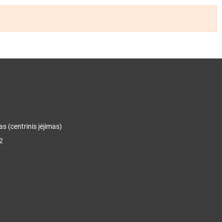
s (centrinis įėjimas)
2