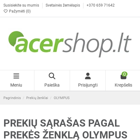
Susisiekite su mumis
Svetainės žemėlapis
+370 659 71642
Pažymėti (
0
)
0
Meniu
Paieška
Prisijungti
Krepšelis
Pagrindinis
Prekių ženklai
OLYMPUS
PREKIŲ SĄRAŠAS PAGAL
PREKĖS ŽENKLĄ OLYMPUS