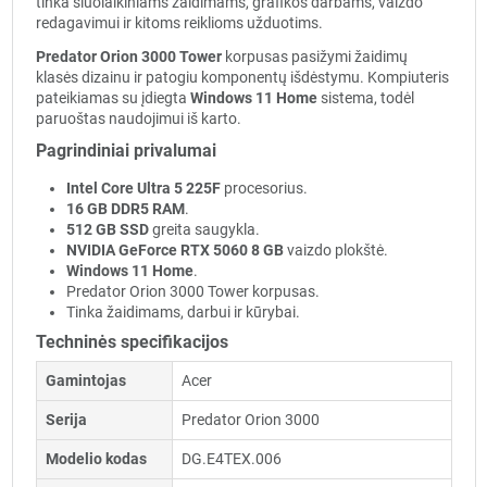
tinka šiuolaikiniams žaidimams, grafikos darbams, vaizdo
redagavimui ir kitoms reiklioms užduotims.
Predator Orion 3000 Tower
korpusas pasižymi žaidimų
klasės dizainu ir patogiu komponentų išdėstymu. Kompiuteris
pateikiamas su įdiegta
Windows 11 Home
sistema, todėl
paruoštas naudojimui iš karto.
Pagrindiniai privalumai
Intel Core Ultra 5 225F
procesorius.
16 GB DDR5 RAM
.
512 GB SSD
greita saugykla.
NVIDIA GeForce RTX 5060 8 GB
vaizdo plokštė.
Windows 11 Home
.
Predator Orion 3000 Tower korpusas.
Tinka žaidimams, darbui ir kūrybai.
Techninės specifikacijos
Gamintojas
Acer
Serija
Predator Orion 3000
Modelio kodas
DG.E4TEX.006