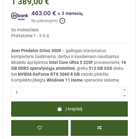
1 389,00 €
463.00 €
x 3 mėnesių
Be pabrangimo
Su mokesčiais
Pristatome 1 - 3 d.d.
Acer Predator Orion 3000
– galingas stacionarus
kompiuteris žaidimams, darbui ir kasdieniam naudojimui.
Modelis aprūpintas
Intel Core Ultra 5 225F
procesoriumi,
16
GB DDR5 operatyviąja atmintimi
, greitu
512 GB SSD
disku
bei
NVIDIA GeForce RTX 5060 8 GB
vaizdo plokšte.
Komplekte įdiegta
Windows 11 Home
operacinė sistema.
Į krepšelį