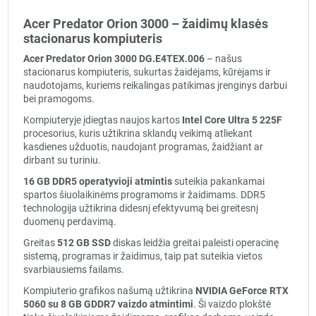
Acer Predator Orion 3000 – žaidimų klasės
stacionarus kompiuteris
Acer Predator Orion 3000 DG.E4TEX.006
– našus
stacionarus kompiuteris, sukurtas žaidėjams, kūrėjams ir
naudotojams, kuriems reikalingas patikimas įrenginys darbui
bei pramogoms.
Kompiuteryje įdiegtas naujos kartos
Intel Core Ultra 5 225F
procesorius, kuris užtikrina sklandų veikimą atliekant
kasdienes užduotis, naudojant programas, žaidžiant ar
dirbant su turiniu.
16 GB DDR5 operatyvioji atmintis
suteikia pakankamai
spartos šiuolaikinėms programoms ir žaidimams. DDR5
technologija užtikrina didesnį efektyvumą bei greitesnį
duomenų perdavimą.
Greitas
512 GB SSD
diskas leidžia greitai paleisti operacinę
sistemą, programas ir žaidimus, taip pat suteikia vietos
svarbiausiems failams.
Kompiuterio grafikos našumą užtikrina
NVIDIA GeForce RTX
5060 su 8 GB GDDR7 vaizdo atmintimi
. Ši vaizdo plokštė