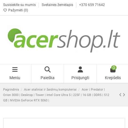
Susisiekite su mumis
Svetainės žemėlapis
+370 659 71642
Pažymėti (
0
)
0
Meniu
Paieška
Prisijungti
Krepšelis
Pagrindinis
Acer staliniai ir žaidimų kompiuteriai
Acer | Predator |
Orion 3000 | Desktop | Tower | Intel Core Ultra 5 | 225F | 16 GB | DDR5 | 512
GB | NVIDIA GeForce RTX 5060 |