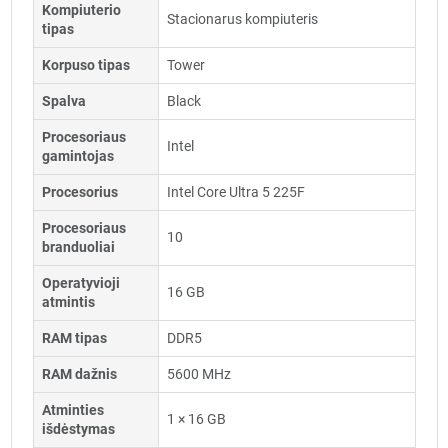
Kompiuterio
Stacionarus kompiuteris
tipas
Korpuso tipas
Tower
Spalva
Black
Procesoriaus
Intel
gamintojas
Procesorius
Intel Core Ultra 5 225F
Procesoriaus
10
branduoliai
Operatyvioji
16 GB
atmintis
RAM tipas
DDR5
RAM dažnis
5600 MHz
Atminties
1 × 16 GB
išdėstymas